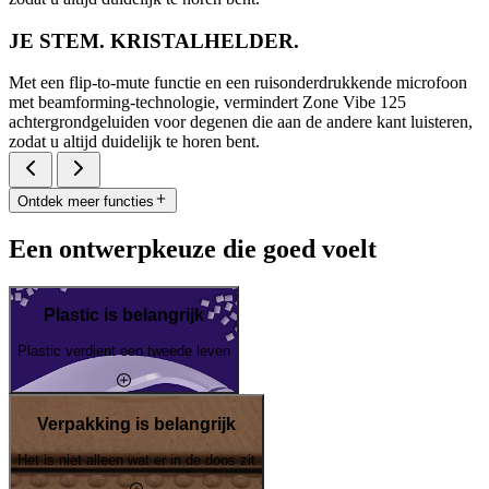
JE STEM. KRISTALHELDER.
Met een flip-to-mute functie en een ruisonderdrukkende microfoon
met beamforming-technologie, vermindert Zone Vibe 125
achtergrondgeluiden voor degenen die aan de andere kant luisteren,
zodat u altijd duidelijk te horen bent.
Ontdek meer functies
Een ontwerpkeuze die goed voelt
Plastic is belangrijk
Plastic verdient een tweede leven
Verpakking is belangrijk
Het is niet alleen wat er in de doos zit