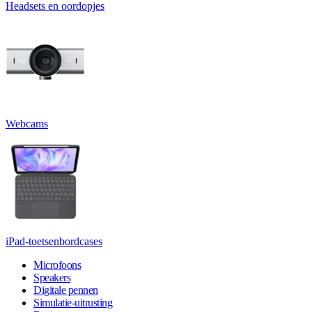
Headsets en oordopjes
Webcams
iPad-toetsenbordcases
Microfoons
Speakers
Digitale pennen
Simulatie-uitrusting