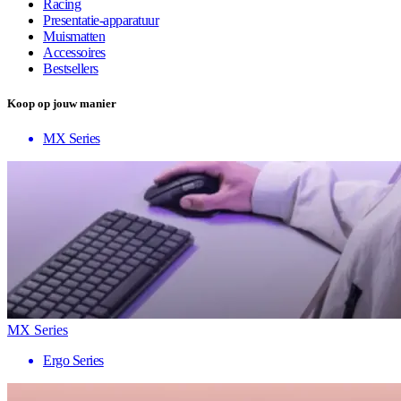
Racing
Presentatie-apparatuur
Muismatten
Accessoires
Bestsellers
Koop op jouw manier
MX Series
MX Series
Ergo Series