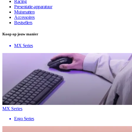
Racing
Presentatie-apparatuur
Muismatten
Accessoires
Bestsellers
Koop op jouw manier
MX Series
MX Series
Ergo Series