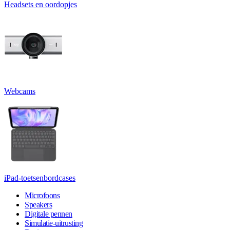
Headsets en oordopjes
Webcams
iPad-toetsenbordcases
Microfoons
Speakers
Digitale pennen
Simulatie-uitrusting