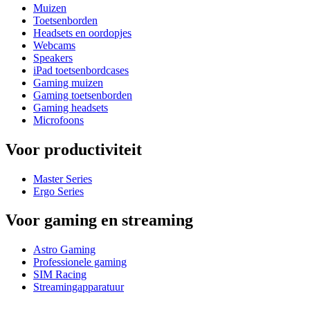
Muizen
Toetsenborden
Headsets en oordopjes
Webcams
Speakers
iPad toetsenbordcases
Gaming muizen
Gaming toetsenborden
Gaming headsets
Microfoons
Voor productiviteit
Master Series
Ergo Series
Voor gaming en streaming
Astro Gaming
Professionele gaming
SIM Racing
Streamingapparatuur