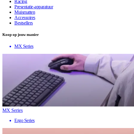
Racing
Presentatie-apparatuur
Muismatten
Accessoires
Bestsellers
Koop op jouw manier
MX Series
MX Series
Ergo Series