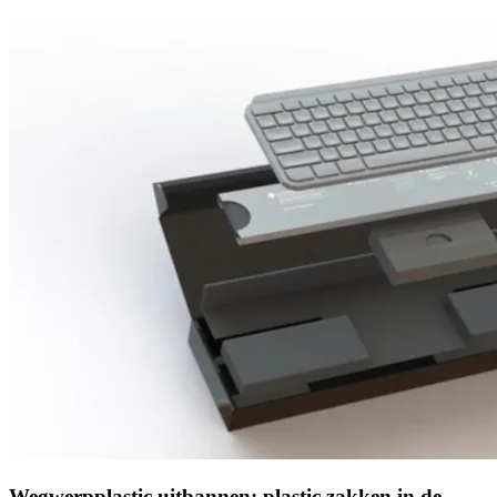
Wegwerpplastic uitbannen: plastic zakken in de