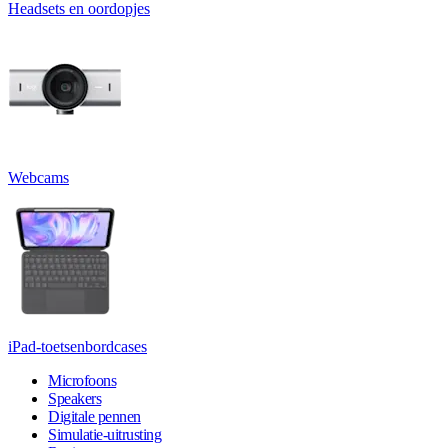
Headsets en oordopjes
Webcams
iPad-toetsenbordcases
Microfoons
Speakers
Digitale pennen
Simulatie-uitrusting