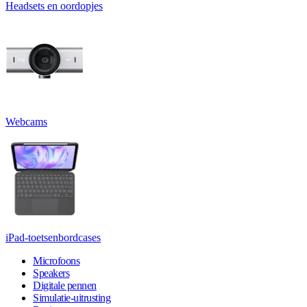
Headsets en oordopjes
Webcams
iPad-toetsenbordcases
Microfoons
Speakers
Digitale pennen
Simulatie-uitrusting