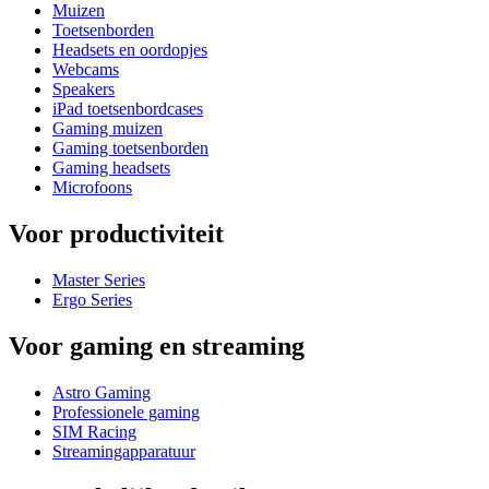
Muizen
Toetsenborden
Headsets en oordopjes
Webcams
Speakers
iPad toetsenbordcases
Gaming muizen
Gaming toetsenborden
Gaming headsets
Microfoons
Voor productiviteit
Master Series
Ergo Series
Voor gaming en streaming
Astro Gaming
Professionele gaming
SIM Racing
Streamingapparatuur