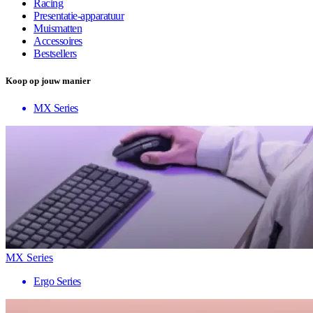
Racing
Presentatie-apparatuur
Muismatten
Accessoires
Bestsellers
Koop op jouw manier
MX Series
MX Series
Ergo Series