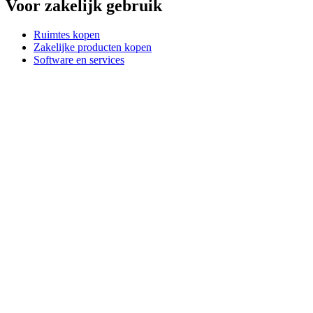
Voor zakelijk gebruik
Ruimtes kopen
Zakelijke producten kopen
Software en services
Partners
Alliantiepartners
Zakelijke bronnen
Voor onderwijs
Educatieve producten kopen
Oplossingen voor basis- en voortgezet onderwijs
Onderwijsmiddelen
Ondersteuning
Individuele ondersteuning
Gamingondersteuning
Ondersteuning voor bedrijven en onderwijs
Contact opnemen
Reserveonderdelen
Waar is mijn pakketje?