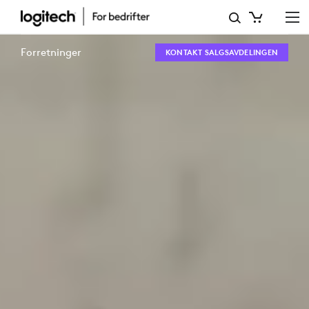
TEKNOLOGIENS
NYE
Forretninger
KONTAKT SALGSAVDELINGEN
ROLLE
FOR
TRIVSEL
PÅ
ARBEIDSPLASSEN