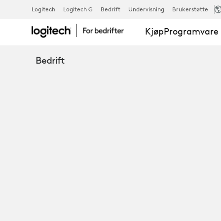
TJENESTER
Logitech
Logitech G
Bedrift
Undervisning
Brukerstøtte
Kjøp
Programvare 
OG
Bedrift
PROGRAMVA