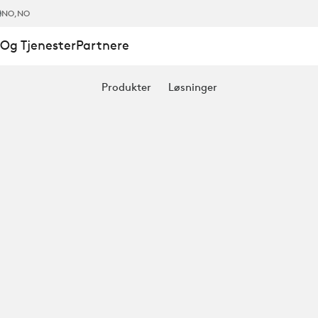
NO
,NO
Og Tjenester
Partnere
Produkter
Løsninger
RE