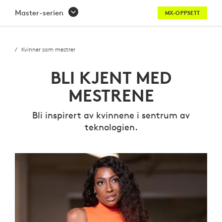
BLI
Master-serien
MX-OPPSETT
KJENT
MED
Kvinner som mestrer
MESTERNE
BLI KJENT MED
–
MESTRENE
KVINNER
Bli inspirert av kvinnene i sentrum av
SOM
teknologien.
MESTRER-
SERIEN
|
LOGITECH