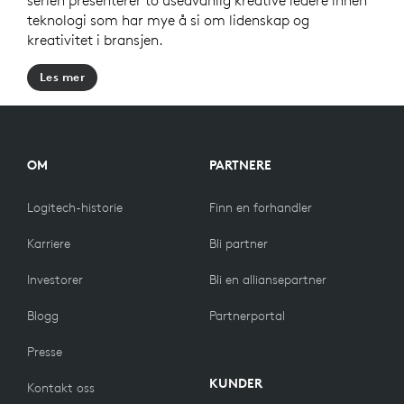
serien presenterer to usedvanlig kreative ledere innen
teknologi som har mye å si om lidenskap og
kreativitet i bransjen.
Les mer
OM
PARTNERE
Logitech-historie
Finn en forhandler
Karriere
Bli partner
Investorer
Bli en alliansepartner
Blogg
Partnerportal
Presse
KUNDER
Kontakt oss