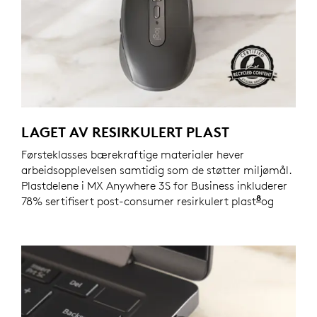
LAGET AV RESIRKULERT PLAST
Førsteklasses bærekraftige materialer hever
arbeidsopplevelsen samtidig som de støtter miljømål.
Plastdelene i MX Anywhere 3S for Business inkluderer
8
78% sertifisert post-consumer resirkulert plast
Omfatter 
og