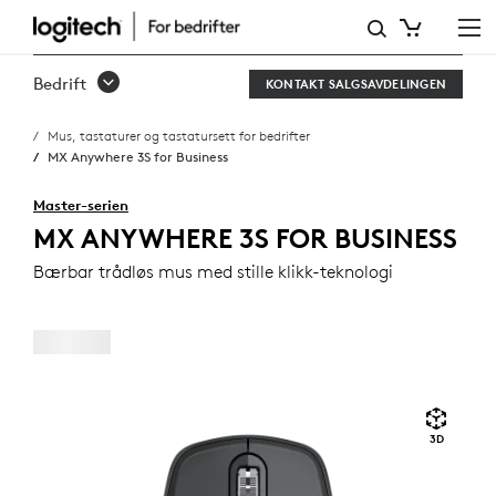
MX
ANYWHERE
Bedrift
KONTAKT SALGSAVDELINGEN
3S
Mus, tastaturer og tastatursett for bedrifter
FOR
MX Anywhere 3S for Business
BUSINESS
Master-serien
MX ANYWHERE 3S FOR BUSINESS
Bærbar trådløs mus med stille klikk-teknologi
3D