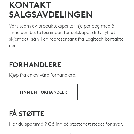
r
gi nytt liv til plastavfall fra gammel
KONTAKT
Easy-Switch
-knapper
forbrukerelektronikk og bidra til å redusere
SALGSAVDELINGEN
12
karbonavtrykket
Omfatter ikke plast i trykt lednings
og
Vårt team av produkteksperter hjelper deg med å
OM RESIRKULERT PLAST
finne den beste løsningen for selskapet ditt. Fyll ut
skjemaet, så vil en representant fra Logitech kontakte
deg.
FORHANDLERE
Kjøp fra en av våre forhandlere.
FINN EN FORHANDLER
FÅ STØTTE
Har du spørsmål? Gå inn på støttenettstedet for svar.