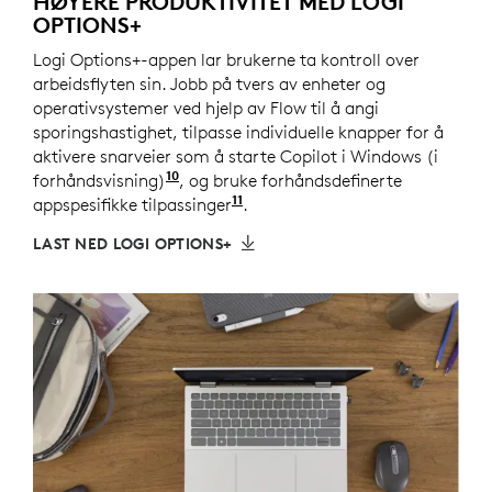
HØYERE PRODUKTIVITET MED LOGI
OPTIONS+
Logi Options+-appen lar brukerne ta kontroll over
arbeidsflyten sin. Jobb på tvers av enheter og
operativsystemer ved hjelp av Flow til å angi
sporingshastighet, tilpasse individuelle knapper for å
aktivere snarveier som å starte Copilot i Windows (i
10
forhåndsvisning)
Copilot i Windows (i forhåndsvisning
, og bruke forhåndsdefinerte
11
appspesifikke tilpassinger
Krever Logi Options+ -appen
.
LAST NED LOGI OPTIONS+