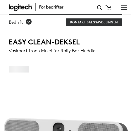
EASY
CLEAN-
Bedrift
KONTAKT SALGSAVDELINGEN
DEKSEL
FOR
EASY CLEAN-DEKSEL
RALLY
Vaskbart frontdeksel for Rally Bar Huddle.
BAR
HUDDLE