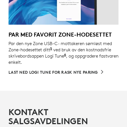
PAR MED FAVORIT ZONE-HODESETTET
Par den nye Zone USB-C
-
mottakeren sømløst med
5
Zone-hodesettet ditt
Se hele listen over støttede enhet
ved bruk av den kostnadsfrie
6
skrivebordsappen Logi Tune
Logi Tune er ikke tilgjeng
, og oppgradere fastvaren
enkelt.
LAST NED LOGI TUNE FOR RASK NYE PARING
KONTAKT
SALGSAVDELINGEN