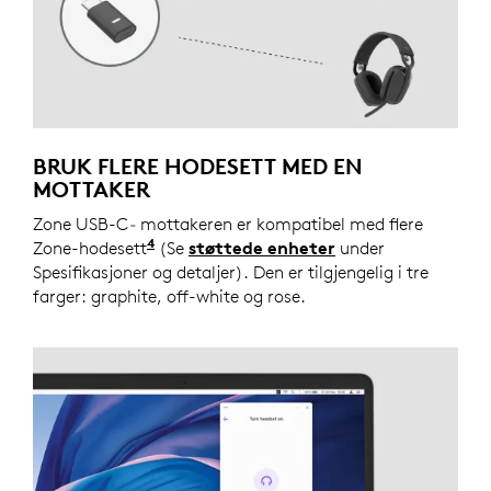
BRUK FLERE HODESETT MED EN
MOTTAKER
Zone USB-C
-
mottakeren er kompatibel med flere
4
Zone-hodesett
Koble ett hodesett om gangen til mott
(Se
støttede enheter
under
Spesifikasjoner og detaljer). Den er tilgjengelig i tre
farger: graphite, off-white og rose.