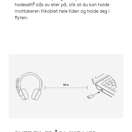
1
hodesett
Se hele listen over støttede enheter under 
slås av eller på, slik at du kan holde
mottakeren tilkoblet hele tiden og holde deg i
flyten.