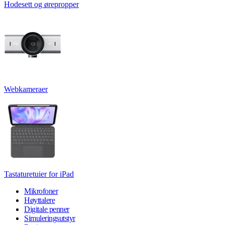
Hodesett og ørepropper
Webkameraer
Tastaturetuier for iPad
Mikrofoner
Høyttalere
Digitale penner
Simuleringsutstyr