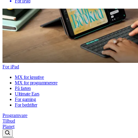
For iPad
For iPad
MX for kreative
MX for programmerere
På farten
Ultimate Ears
For gaming
For bedrifter
Programvare
Tilbud
Planet