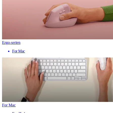
Ergo-serien
For Mac
For Mac