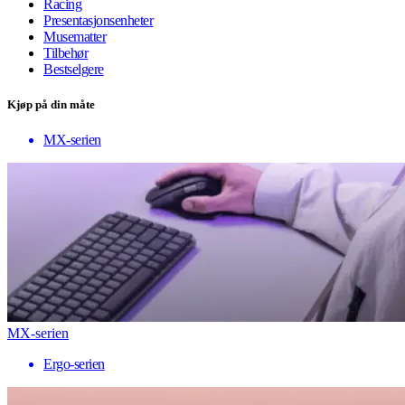
Racing
Presentasjonsenheter
Musematter
Tilbehør
Bestselgere
Kjøp på din måte
MX-serien
MX-serien
Ergo-serien