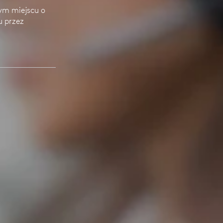
ym miejscu o
u przez