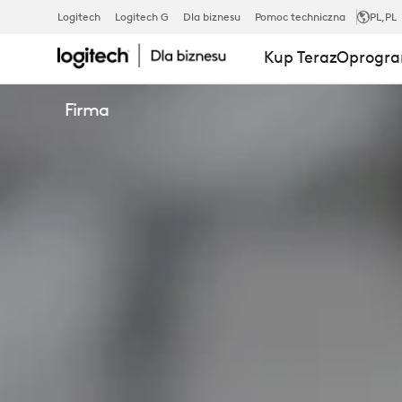
ZONE
Logitech
Logitech G
Dla biznesu
Pomoc techniczna
PL
,PL
Kup Teraz
Oprogra
WIRELESS
Firma