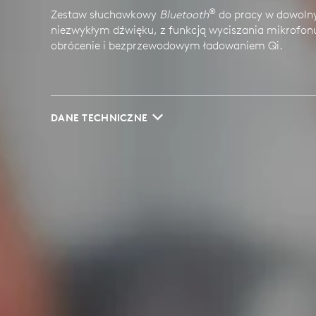
®
Zestaw słuchawkowy
Bluetooth
do pracy w dowoln
niezwykłym dźwięku, z funkcją wyciszania mikrofon
obrócenie i bezprzewodowym ładowaniem Qi.
DANE TECHNICZNE