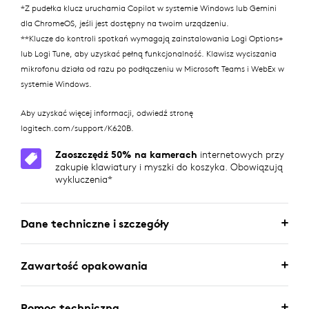
*Z pudełka klucz uruchamia Copilot w systemie Windows lub Gemini
dla ChromeOS, jeśli jest dostępny na twoim urządzeniu.
**Klucze do kontroli spotkań wymagają zainstalowania Logi Options+
lub Logi Tune, aby uzyskać pełną funkcjonalność. Klawisz wyciszania
mikrofonu działa od razu po podłączeniu w Microsoft Teams i WebEx w
systemie Windows.
Aby uzyskać więcej informacji, odwiedź stronę
logitech.com/support/K620B.
Zaoszczędź 50% na kamerach
internetowych przy
zakupie klawiatury i myszki do koszyka. Obowiązują
wykluczenia*
Dane techniczne i szczegóły
Zawartość opakowania
Pomoc techniczna