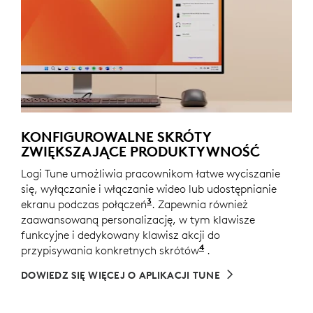
KONFIGUROWALNE SKRÓTY
ZWIĘKSZAJĄCE PRODUKTYWNOŚĆ
Logi Tune umożliwia pracownikom łatwe wyciszanie
się, wyłączanie i włączanie wideo lub udostępnianie
3
ekranu podczas połączeń
Do pełnej funkcjonalności kl
. Zapewnia również
zaawansowaną personalizację, w tym klawisze
funkcyjne i dedykowany klawisz akcji do
4
przypisywania konkretnych skrótów
Dostosuj ustawienia
.
DOWIEDZ SIĘ WIĘCEJ O APLIKACJI TUNE