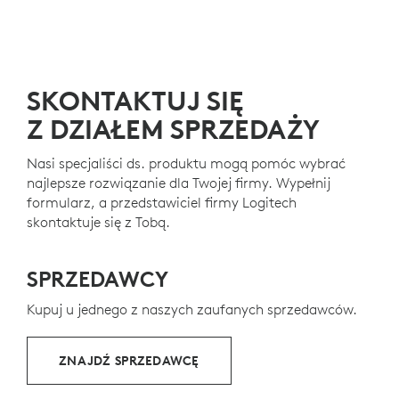
Logitech zobowiązuje się do współtworzenia świata, w
zapewnia płynne doświadczenie podczas spotkań.
którym dba się bardziej o równowagę ekologiczną.
Aktywnie pracujemy nad zmniejszaniem naszego
wpływu na środowisko i przyspieszeniem tempa
zmiany społecznej.
SKONTAKTUJ SIĘ
Z DZIAŁEM SPRZEDAŻY
WYKONANE Z PLASTIKU
POCHODZĄCEGO Z RECYKLINGU
Nasi specjaliści ds. produktu mogą pomóc wybrać
najlepsze rozwiązanie dla Twojej firmy. Wypełnij
Plastikowe części klawiatury Signature Slim Wired
formularz, a przedstawiciel firmy Logitech
K620 for Business zawierają 66% certyfikowanego
skontaktuje się z Tobą.
8
plastiku pokonsumenckiego z recyklingu
Z wyłączeniem 
– aby tchnąć
drugie życie w zużyty plastik ze starych urządzeń
elektronicznych i pomóc w ograniczeniu naszego
SPRZEDAWCY
śladu węglowego.
Kupuj u jednego z naszych zaufanych sprzedawców.
INFORMACJE O PRZETWORZONYCH TWORZYWACH
SZTUCZNYCH
ZNAJDŹ SPRZEDAWCĘ