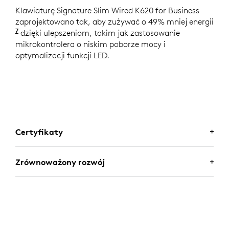
Klawiaturę Signature Slim Wired K620 for Business
zaprojektowano tak, aby zużywać o 49% mniej energii
7
w porównaniu z klawiaturą Logitech K120.
dzięki ulepszeniom, takim jak zastosowanie
mikrokontrolera o niskim poborze mocy i
optymalizacji funkcji LED.
Certyfikaty
CERTYFIKAT BIZNESOWY
Zrównoważony rozwój
Możesz wdrożyć klawiatury Logitech bez żadnych
obaw. Klawiatura Signature Slim Wired K620 for
Business działa z Chromebookami, ponieważ jest
SATYSFAKCJONUJĄCY WYBÓR
certyfikowana do Works With Chromebook.
Klawiatura jest również certyfikowana do Zoom, co