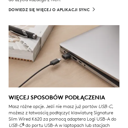
DOWIEDZ SIĘ WIĘCEJ O APLIKACJI SYNC
WIĘCEJ SPOSOBÓW PODŁĄCZENIA
Masz różne opcje. Jeśli nie masz już portów
USB-C
,
możesz z łatwością podłączyć klawiaturę Signature
Slim Wired K620 za pomocą adaptera Logi USB-A do
6
USB-C
Sprzedawany oddzielnie na logi.com i w wybr
do portu USB-A w laptopach lub stacjach