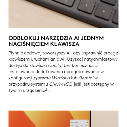
ODBLOKUJ NARZĘDZIA AI JEDNYM
NACIŚNIĘCIEM KLAWISZA
Płynnie dodawaj towarzyszy AI, aby usprawnić pracę z
klawiszem uruchamiania AI. Uzyskaj natychmiastowy
dostęp do klawisza
Copilot
bez konieczności
instalowania dodatkowego oprogramowania w
konfiguracji
systemu Windows
lub
Gemini
w
przypadku systemu
ChromeOS
, jeśli jest dostępny w
2
Twoim urządzeniu
Copilot wymaga systemu Windows 11 
.