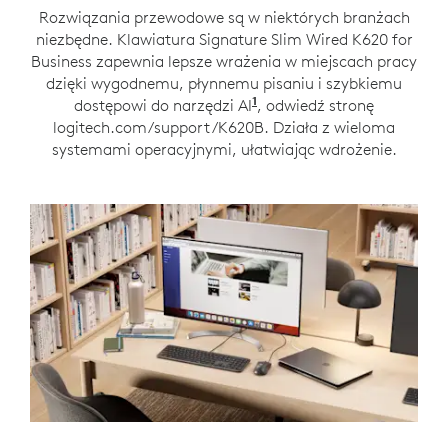
Rozwiązania przewodowe są w niektórych branżach
niezbędne. Klawiatura Signature Slim Wired K620 for
Business zapewnia lepsze wrażenia w miejscach pracy
dzięki wygodnemu, płynnemu pisaniu i szybkiemu
1
dostępowi do narzędzi AI
Gotowa do pracy; klawis
, odwiedź stronę
logitech.com/support/K620B. Działa z wieloma
systemami operacyjnymi, ułatwiając wdrożenie.