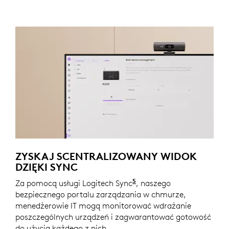
ZYSKAJ SCENTRALIZOWANY WIDOK
DZIĘKI SYNC
5
Za pomocą usługi Logitech Sync
Wymagane pobranie apl
, naszego
bezpiecznego portalu zarządzania w chmurze,
menedżerowie IT mogą monitorować wdrażanie
poszczególnych urządzeń i zagwarantować gotowość
do użycia każdego z nich.