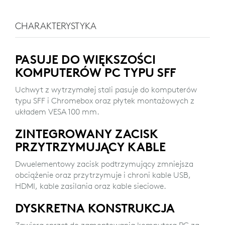
CHARAKTERYSTYKA
PASUJE DO WIĘKSZOŚCI
KOMPUTERÓW PC TYPU SFF
Uchwyt z wytrzymałej stali pasuje do komputerów
typu SFF i Chromebox oraz płytek montażowych z
układem VESA 100 mm.
ZINTEGROWANY ZACISK
PRZYTRZYMUJĄCY KABLE
Dwuelementowy zacisk podtrzymujący zmniejsza
obciążenie oraz przytrzymuje i chroni kable USB,
HDMI, kable zasilania oraz kable sieciowe.
DYSKRETNA KONSTRUKCJA
Zawiera sprzęt do zamontowania komputera PC za