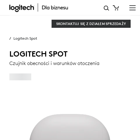
CZUJNIK
OBECNOŚCI
Firma
SKONTAKTUJ SIĘ Z DZIAŁEM SPRZEDAŻY
I WARUNKÓW
Logitech Spot
OTOCZENIA
LOGITECH
LOGITECH SPOT
SPOT
Czujnik obecności i warunków otoczenia