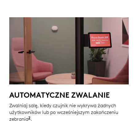
AUTOMATYCZNE ZWALANIE
Zwalniaj salę, kiedy czujnik nie wykrywa żadnych
użytkowników lub po wcześniejszym zakończeniu
2
zebrania
Rozwiązania automatyzacji za pośrednictwem
.