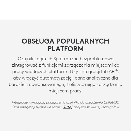
OBSŁUGA POPULARNYCH
PLATFORM
Czujnik Logitech Spot można bezproblemowo
zintegrować z funkcjami zarządzania miejscami do
4
pracy wiodących platform. Użyj integracji lub API
API m
,
aby włączyć automatyzację i dane analityczne dla
bardziej zaawansowanego, holistycznego zarządzania
miejscem pracy.
Integracje wymagają podłączenia czujnika do urządzenia CollabOS.
Czas integracji będzie się różnić.
znajdziesz więcej szczegółów.
Tutaj