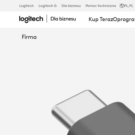
ODBIORNIK
Logitech
Logitech G
Dla biznesu
Pomoc techniczna
PL
,PL
Kup Teraz
Oprogra
ZONE
Firma
USB-
C