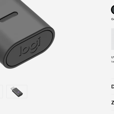
G
U
t
D