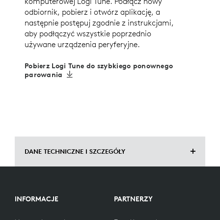
komputerowej Logi Tune. Podłącz nowy
odbiornik, pobierz i otwórz aplikację, a
następnie postępuj zgodnie z instrukcjami,
aby podłączyć wszystkie poprzednio
używane urządzenia peryferyjne.
Pobierz Logi Tune do szybkiego ponownego
parowania
DANE TECHNICZNE I SZCZEGÓŁY
WYMIARY
INFORMACJE
PARTNERZY
Wysokość: 21,5 mm