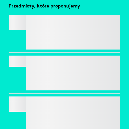
Przedmioty, które proponujemy
SIGNATURE COMFORT PLUS M850 L
Zaoszczędź 50% na kamerach
internetowych
przy zakupie klawiatury i myszki do koszyka.
Obowiązują wykluczenia*
PEBBLE KEYS 2 K380S
Zaoszczędź 50% na kamerach
internetowych
przy zakupie klawiatury i myszki do koszyka.
Obowiązują wykluczenia*
SIGNATURE M650
Zaoszczędź 50% na kamerach
internetowych
przy zakupie klawiatury i myszki do koszyka.
Obowiązują wykluczenia*