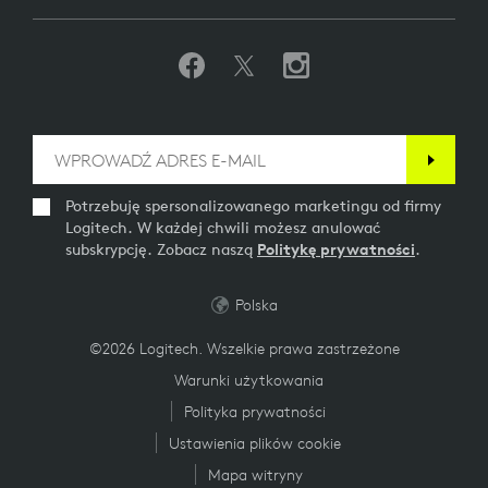
Wersja bezprzewodowa Bluetooth: 5.0
Zasięg łączności bezprzewodowej: Do 30 metrów
(otwarta przestrzeń, w zasięgu wzroku)
ZAWARTOŚĆ OPAKOWANIA
Potrzebuję spersonalizowanego marketingu od firmy
Logitech. W każdej chwili możesz anulować
1 odbiornik Bluetooth Logitech Zone Wireless
subskrypcję. Zobacz naszą
Politykę prywatności
.
Dokumentacja produktu
Polska
INFORMACJE O GWARANCJI
©2026 Logitech. Wszelkie prawa zastrzeżone
Warunki użytkowania
Dwuletnia, ograniczona gwarancja na sprzęt
Polityka prywatności
Ustawienia plików cookie
Mapa witryny