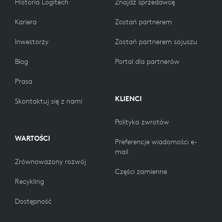
Historia Logitech
Znajdź sprzedawcę
Szerokość: 13,6 mm
Kariera
Zostań partnerem
Głębokość: 6 mm
Inwestorzy
Zostań partnerem sojuszu
Blog
Portal dla partnerów
KOMPATYBILNOŚĆ
Prasa
Współpracuje z popularnymi aplikacjami do
KLIENCI
Skontaktuj się z nami
prowadzenia rozmów, z niemal wszystkimi
platformami i systemami operacyjnymi.
Polityka zwrotów
WARTOŚCI
Komputer z dostępnym portem USB-A lub USB-C, lub
Preferencje wiadomości e-
obsługą technologii Bluetooth i/lub smartfon
mail
1
z obsługą technologii Bluetooth.
Adapter USB-C jest sp
Zrównoważony rozwój
Części zamienne
Recykling
DANE TECHNICZNE
Dostępność