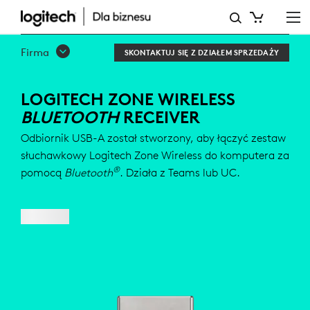
ODBIORNIK
BLUETOOTH
Firma
SKONTAKTUJ SIĘ Z DZIAŁEM SPRZEDAŻY
LOGITECH
ZONE
LOGITECH ZONE WIRELESS
BLUETOOTH
RECEIVER
WIRELESS
Odbiornik USB-A został stworzony, aby łączyć zestaw
słuchawkowy Logitech Zone Wireless do komputera za
®
pomocą
Bluetooth
. Działa z Teams lub UC.