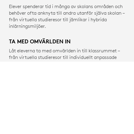
Elever spenderar tid i många av skolans områden och
behöver ofta anknyta till andra utanför själva skolan –
från virtuella studieresor till jämlikar i hybrida
inlärningsmiljöer.
TA MED OMVÄRLDEN IN
Låt eleverna ta med omvärlden in till klassrummet –
från virtuella studieresor till individuellt anpassade
inlärningsappar.
VÄRDET I ATT HA ROLIGT
E-sportföreningar erbjuder elever i skolan och hemma
chansen att anknyta till andra genom att skapa sunda
relationer och lära sig viktiga
problemlösningsförmågor för den riktiga världen.