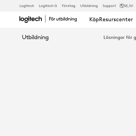
LOGITECH-
Logitech
Logitech G
Företag
Utbildning
Support
SE
,SV
Köp
Resurscenter
LÖSNINGAR
Utbildning
Lösningar för 
FÖR
CHROMEBO