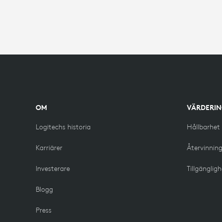
OM
VÄRDERI
Logitechs historia
Hållbarhet
Karriärer
Återvinnin
Investerare
Tillgänglig
Blogg
Press