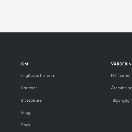
OM
VÄRDERI
Logitechs historia
Hållbarhet
Karriärer
Återvinnin
Investerare
Tillgänglig
Blogg
Press