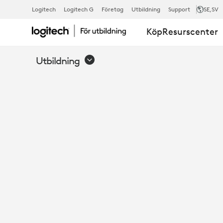
LOGITECH
Logitech
Logitech G
Företag
Utbildning
Support
SE
,SV
Köp
Resurscenter
+
Utbildning
ZOOM:
OÄNDLIGT
LÄRANDE