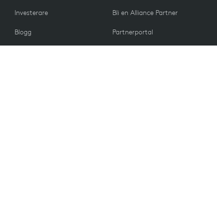
Investerare
Bli en Alliance Partner
Blogg
Partnerportal
Press
KUNDER
Kontakta oss
Returpolicy
VÄRDERINGAR
E-postinställningar
Hållbarhet
Reservdelar
Återvinning
Tillgänglighet