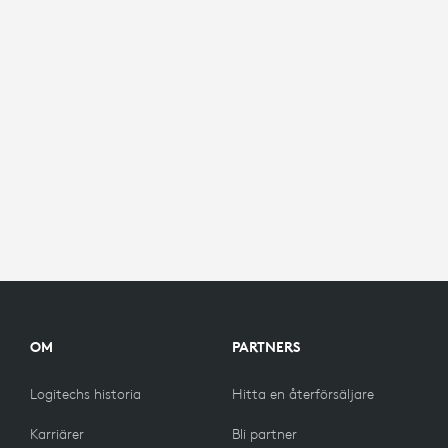
OM
PARTNERS
Logitechs historia
Hitta en återförsäljare
Karriärer
Bli partner