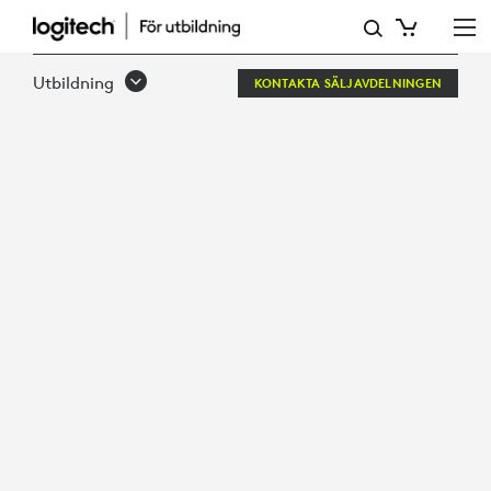
UNLEASH
THE
Utbildning
KONTAKTA SÄLJAVDELNINGEN
POWER
OF
RECORDED
LECTURES
&
CONTENT