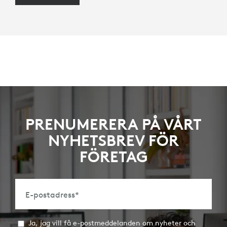
PRENUMERERA PÅ VÅRT
NYHETSBREV FÖR
FÖRETAG
E-postadress
*
Ja, jag vill få e-postmeddelanden om nyheter och