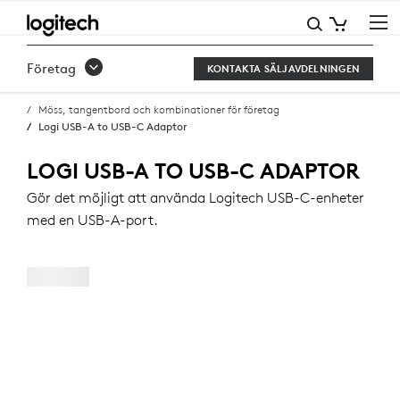
LOGI
USB-
Företag
KONTAKTA SÄLJAVDELNINGEN
A
Möss, tangentbord och kombinationer för företag
TO
Logi USB-A to USB-C Adaptor
USB-
LOGI USB-A TO USB-C ADAPTOR
C
Gör det möjligt att använda Logitech USB-C-enheter
ADAPTOR
med en USB-A-port.