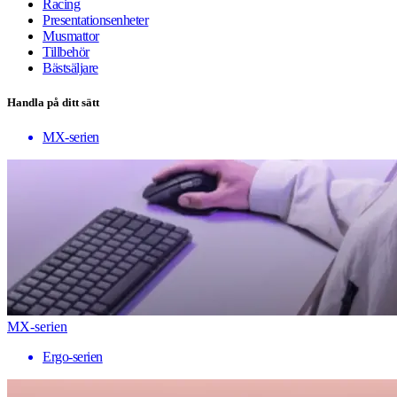
Racing
Presentationsenheter
Musmattor
Tillbehör
Bästsäljare
Handla på ditt sätt
MX-serien
MX-serien
Ergo-serien