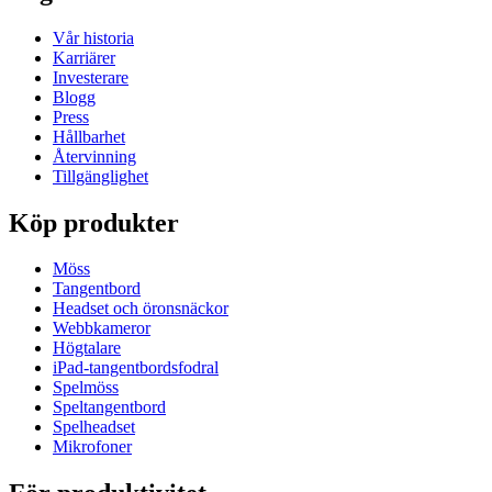
Vår historia
Karriärer
Investerare
Blogg
Press
Hållbarhet
Återvinning
Tillgänglighet
Köp produkter
Möss
Tangentbord
Headset och öronsnäckor
Webbkameror
Högtalare
iPad-tangentbordsfodral
Spelmöss
Speltangentbord
Spelheadset
Mikrofoner