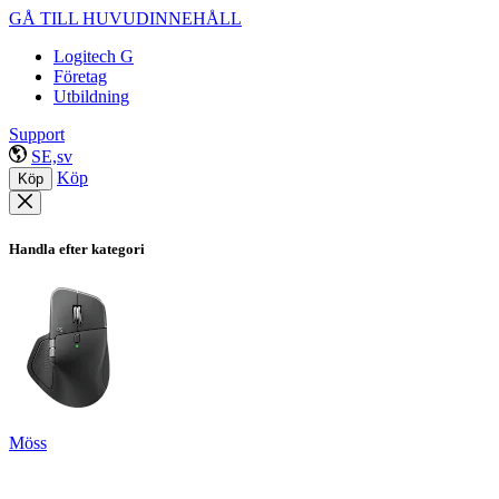
GÅ TILL HUVUDINNEHÅLL
Logitech G
Företag
Utbildning
Support
SE,sv
Köp
Köp
Handla efter kategori
Möss