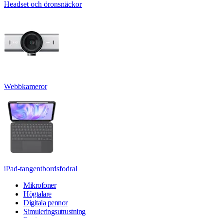
Headset och öronsnäckor
Webbkameror
iPad-tangentbordsfodral
Mikrofoner
Högtalare
Digitala pennor
Simuleringsutrustning