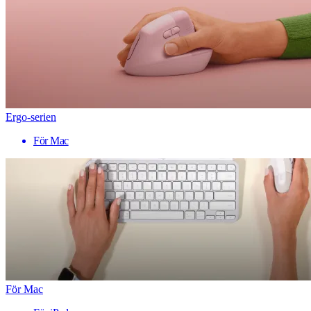
Ergo-serien
För Mac
För Mac