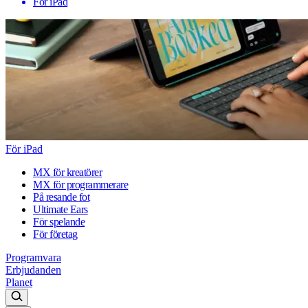
För iPad
För iPad
MX för kreatörer
MX för programmerare
På resande fot
Ultimate Ears
För spelande
För företag
Programvara
Erbjudanden
Planet