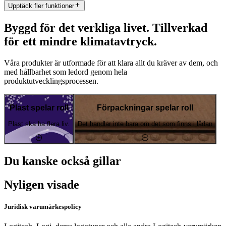
Upptäck fler funktioner
Byggd för det verkliga livet. Tillverkad
för ett mindre klimatavtryck.
Våra produkter är utformade för att klara allt du kräver av dem, och
med hållbarhet som ledord genom hela
produktutvecklingsprocessen.
Plast spelar roll
Förpackningar spelar roll
Plast ska ha flera liv.
Det handlar inte bara om det som finns i lådan
Du kanske också gillar
Nyligen visade
Juridisk varumärkespolicy