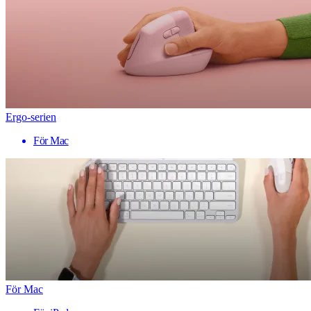
Ergo-serien
För Mac
För Mac