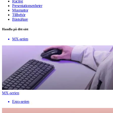
Racing
Presentationsenheter
Musmattor
Tillbehör
Bästsäljare
Handla på ditt sätt
MX-serien
MX-serien
Ergo-serien