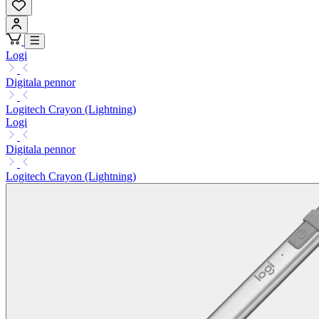
Logi
Digitala pennor
Logitech Crayon (Lightning)
Logi
Digitala pennor
Logitech Crayon (Lightning)