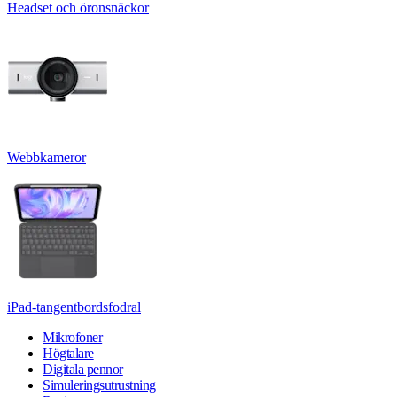
Headset och öronsnäckor
Webbkameror
iPad-tangentbordsfodral
Mikrofoner
Högtalare
Digitala pennor
Simuleringsutrustning