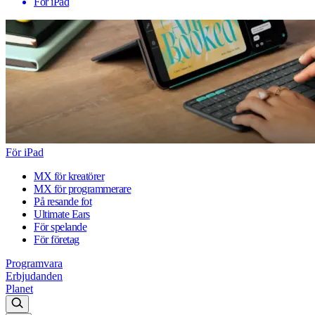
För iPad
För iPad
MX för kreatörer
MX för programmerare
På resande fot
Ultimate Ears
För spelande
För företag
Programvara
Erbjudanden
Planet