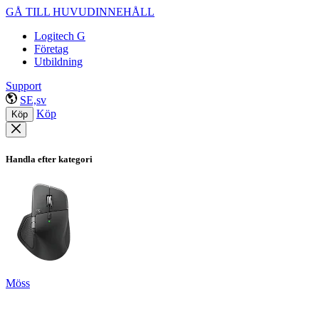
GÅ TILL HUVUDINNEHÅLL
Logitech G
Företag
Utbildning
Support
SE,sv
Köp
Köp
Handla efter kategori
Möss