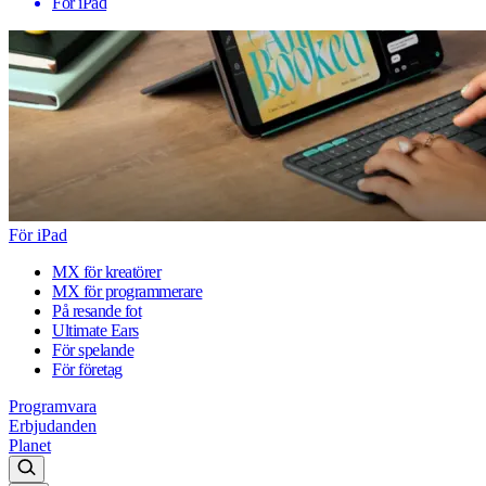
För iPad
För iPad
MX för kreatörer
MX för programmerare
På resande fot
Ultimate Ears
För spelande
För företag
Programvara
Erbjudanden
Planet