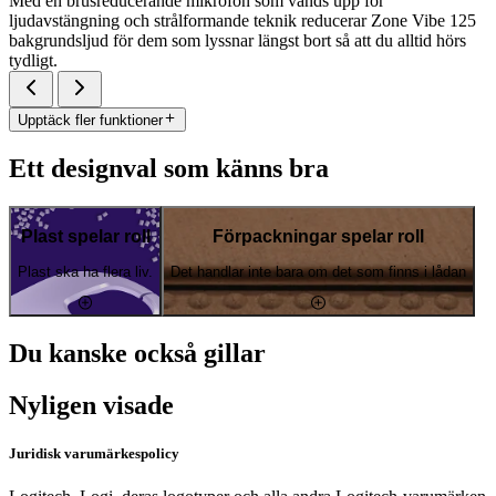
Med en brusreducerande mikrofon som vänds upp för
ljudavstängning och strålformande teknik reducerar Zone Vibe 125
bakgrundsljud för dem som lyssnar längst bort så att du alltid hörs
tydligt.
Upptäck fler funktioner
Ett designval som känns bra
Plast spelar roll
Förpackningar spelar roll
Plast ska ha flera liv.
Det handlar inte bara om det som finns i lådan
Du kanske också gillar
Nyligen visade
Juridisk varumärkespolicy