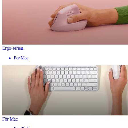
Ergo-serien
För Mac
För Mac