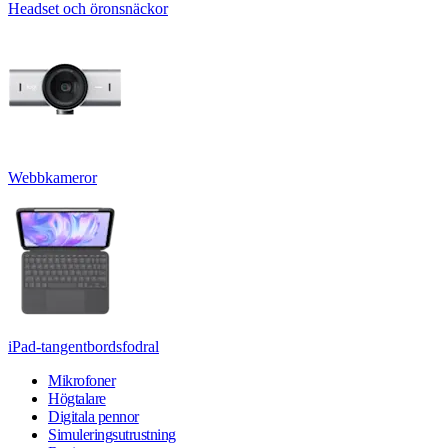
Headset och öronsnäckor
Webbkameror
iPad-tangentbordsfodral
Mikrofoner
Högtalare
Digitala pennor
Simuleringsutrustning