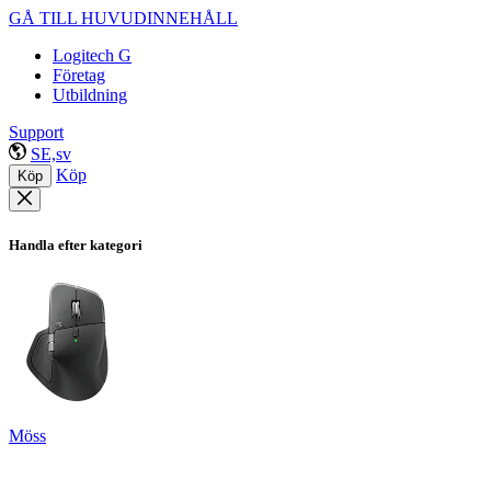
GÅ TILL HUVUDINNEHÅLL
Logitech G
Företag
Utbildning
Support
SE,sv
Köp
Köp
Handla efter kategori
Möss