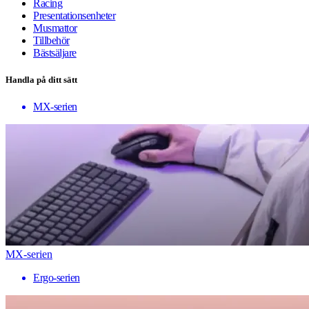
Racing
Presentationsenheter
Musmattor
Tillbehör
Bästsäljare
Handla på ditt sätt
MX-serien
MX-serien
Ergo-serien