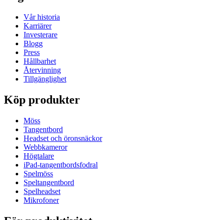
Vår historia
Karriärer
Investerare
Blogg
Press
Hållbarhet
Återvinning
Tillgänglighet
Köp produkter
Möss
Tangentbord
Headset och öronsnäckor
Webbkameror
Högtalare
iPad-tangentbordsfodral
Spelmöss
Speltangentbord
Spelheadset
Mikrofoner