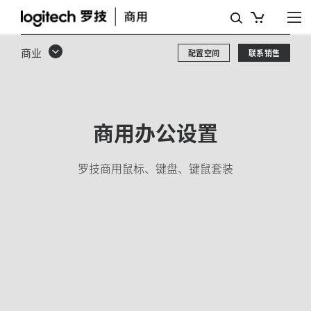
商
用
商业
配置空间
联系销售
键
盘、
无
商用办公设置
线
鼠
罗技商用鼠标、键盘、键鼠套装
标、
人
体
工
程