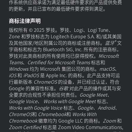
作系统供应商承诺为满足最低硬件要求的产品提供免费
的更新，并且已宣布的最低硬件要求得到满足。
商标法律声明
版权所有 © 2025 罗技。罗技、Logi、Logi Tune、
Zone 和罗技标志为 Logitech Europe S.A. 和/或其美国
®
及其他国家/地区附属公司的商标或注册商标。
蓝牙
文
字商标和标志为 Bluetooth SIG, Inc. 所有的注册商标，
罗技对此类商标的所有使用均已获得授权。
Microsoft
Teams
、
Certified for Microsoft Teams
标志和
Windows
均为 Microsoft 集团公司的商标。
macOS、
iOS
和
iPadOS
是 Apple Inc. 的商标。此产品支持可运
行最新版本
ChromeOS
的设备，并已经过认证，符合
Google 的兼容性标准。
谷歌
对此产品的操作或其与安
全要求的合规性不承担任何责任。
Google Meet、
Google Voice、
Works with Google Meet
标志、
Works with Google Voice
标志、
Google、Android、
ChromeOS
和
Chromebook
和
Works With
Chromebook
徽章均为 Google LLC 的商标。
Zoom
和
Zoom Certified
标志是 Zoom Video Communications,