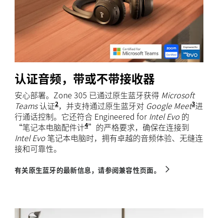
认证音频，带或不带接收器
安心部署。Zone 305 已通过原生蓝牙获得
Microsoft
2
3
Teams
认证
需要 Windows 11 和新版 Microsoft 
，并支持通过原生蓝牙对
Google Meet
仅适用
进
行通话控制。它还符合 Engineered for
Intel Evo
的
4
“笔记本电脑配件计
需要 Zone 305 固件版本 2.0.16 或
”的严格要求，确保在连接到
Intel Evo
笔记本电脑时，拥有卓越的音频体验、无缝连
接和可靠性。
有关原生蓝牙的最新信息，请参阅兼容性页面。