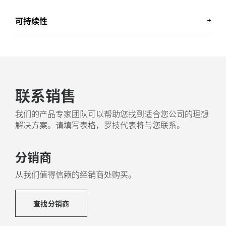
可持续性
舒适设计
联系销售
塑料应该回收利用
我们的产品专家团队可以帮助您找到适合您公司的理想
回收塑料
解决方案。请填写表格，罗技代表将与您联系。
305 区中的塑料部件包含 55% 经认证的消费后回收塑
品
12
料
不包括印刷线路组件 (PWA)、接收器、线缆和包装中
循环再利用来自废弃消费电子产品的塑料材料，并
分销商
公
帮助减少碳足迹。
低
从我们值得信赖的经销商处购买。
关于回收塑料
查找分销商