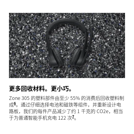
更多回收材料。更小巧。
Zone 305 的塑料部件由至少 55% 的消费后回收塑料制
6
成
305 区塑料含量：55% 回收塑料，不包括线缆、接收器
。通过仔细选择电池和磁铁等组件，并重新设计电
路板，我们的每件产品减少了约 1 千克的 CO2e，相当
7
于为普通智能手机充电 122 次
资料来源和计算结果：https://www
。