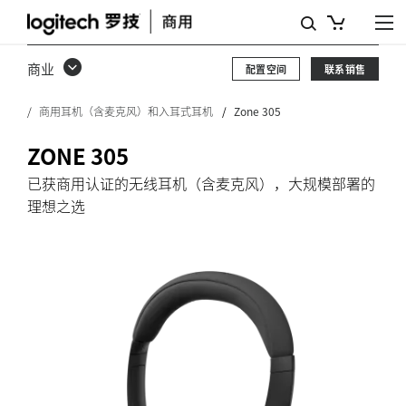
ZONE
305
商业
配置空间
联系销售
商
商用耳机（含麦克风）和入耳式耳机
Zone 305
用
耳
ZONE 305
机
已获商用认证的无线耳机（含麦克风），大规模部署的
理想之选
（含
麦
克
风）