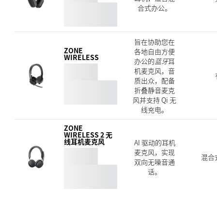
合式办公。
旨在协助您在
ZONE
各地自由方便
WIRELESS
办公的
蓝牙
耳
机麦克风，音
质出众，配备
折叠静音麦克
风并支持 Qi 无
线充电。
ZONE
WIRELESS 2 无
线耳机麦克风
AI 驱动的耳机
麦克风，实现
混合式
双向无噪音通
话。