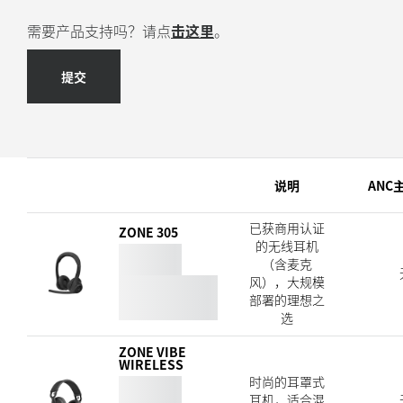
需要产品支持吗？请点
击这里
。
提交
说明
ANC
已获商用认证
ZONE 305
的无线耳机
（含麦克
风），大规模
部署的理想之
选
ZONE VIBE
WIRELESS
时尚的耳罩式
耳机，适合混