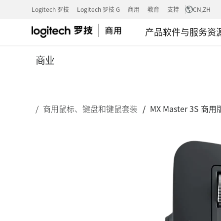
MX
Logitech 罗技
Logitech 罗技 G
商用
教育
支持
CN
,ZH
产品
软件与服务
资
MASTER
商业
3S
商用鼠标、键盘和键鼠套装
MX Master 3S 商用
商
用