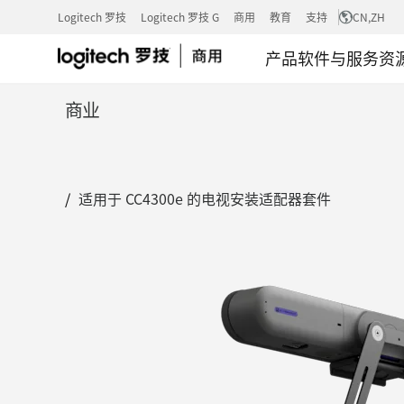
适
Logitech 罗技
Logitech 罗技 G
商用
教育
支持
CN
,ZH
产品
软件与服务
资
用
商业
于
适用于 CC4300e 的电视安装适配器套件
CC4300E
的
电