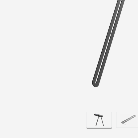
视
安
装
适
配
器