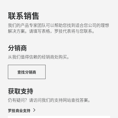
罗技致力于打造一个更具可持续发展性的世界。我们正
联系销售
在积极努力地尽量减少对环境的影响，并加快社会变革
的步伐。
我们的产品专家团队可以帮助您找到适合您公司的理想
解决方案。请填写表格，罗技代表将与您联系。
由 NEXT LIFE PLASTICS 再生塑料
制成
分销商
Rally Mic Pod 2 中的塑料部件包含至少 58% 经认证的
从我们值得信赖的经销商处购买。
消费后回收塑料，循环再利用来自废弃消费电子产品的
塑料材料，有助于减少碳足迹。
查找分销商
关于回收塑料
获取支持
仍有疑问？请访问我们的支持网站查找答案。
罗技商业支持