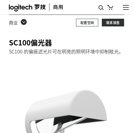
罗
技
商业
配置空间
联系销售
SC100
AI
SC100偏光器
白
SC100 的偏振滤光片可在明亮的照明环境中抑制眩光。
板
摄
像
头
偏
振
片