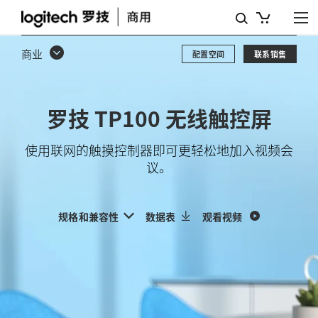
罗
技
商业
配置空间
联系销售
TP100
无
罗技 TP100 无线触控屏
线
触
使用联网的触摸控制器即可更轻松地加入视频会
议。
控
屏
规格和兼容性
数据表
观看视频