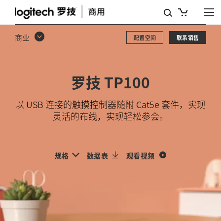
罗
技
商业
配置空间
联系销售
TP100
会
罗技 TP100
议
室
以 USB 连接的触摸控制器随附 Cat5e 套件，实现
灵活的布线，实现轻松参会。
触
摸
控
规格
数据表
观看视频
制
器