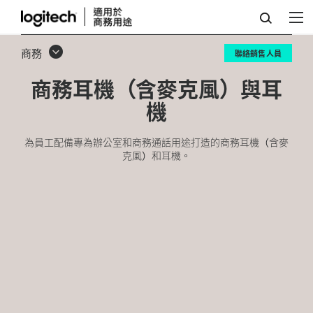
商
務
商務
聯絡銷售人員
耳
商務耳機（含麥克風）與耳
機
機
（含
麥
為員工配備專為辦公室和商務通話用途打造的商務耳機（含麥
克風）和耳機。
克
風）
與
耳
機