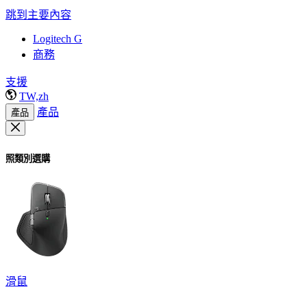
跳到主要內容
Logitech G
商務
支援
TW,zh
產品
產品
照類別選購
滑鼠