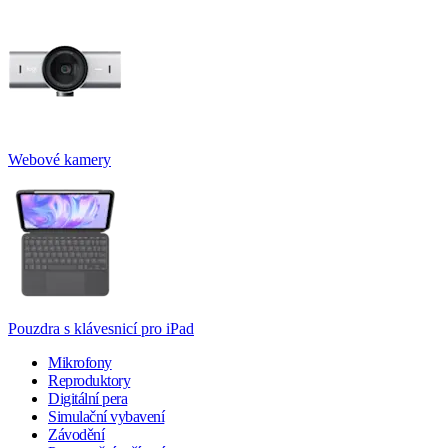
Webové kamery
Pouzdra s klávesnicí pro iPad
Mikrofony
Reproduktory
Digitální pera
Simulační vybavení
Závodění