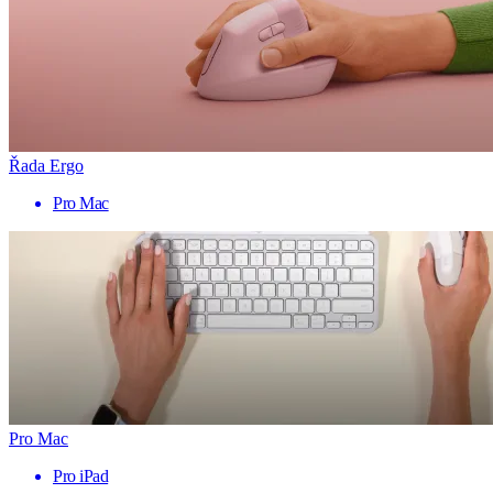
Řada Ergo
Pro Mac
Pro Mac
Pro iPad