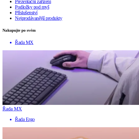
Prezentační zařízení
Podložky pod myš
Příslušenství
Nejprodávanější produkty
Nakupujte po svém
Řada MX
Řada MX
Řada Ergo