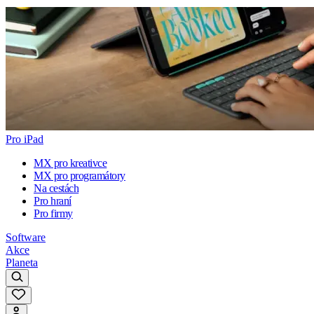
Pro iPad
MX pro kreativce
MX pro programátory
Na cestách
Pro hraní
Pro firmy
Software
Akce
Planeta