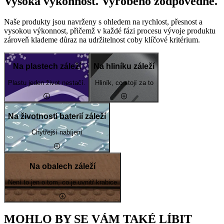
Vysoká výkonnost. Vyrobeno zodpovědně.
Naše produkty jsou navrženy s ohledem na rychlost, přesnost a
vysokou výkonnost, přičemž v každé fázi procesu vývoje produktu
zároveň klademe důraz na udržitelnost coby klíčové kritérium.
Na plastech záleží
Na hliníku záleží
Plastu jeden život nestačí.
Hliník, co stojí za to
Na životnosti baterií záleží
Chytřejší nabíjení
Na obalech záleží
Není to jen o tom, co je uvnitř krabice
MOHLO BY SE VÁM TAKÉ LÍBIT