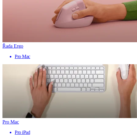
Řada Ergo
Pro Mac
Pro Mac
Pro iPad