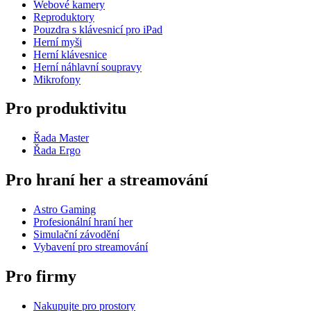
Webové kamery
Reproduktory
Pouzdra s klávesnicí pro iPad
Herní myši
Herní klávesnice
Herní náhlavní soupravy
Mikrofony
Pro produktivitu
Řada Master
Řada Ergo
Pro hraní her a streamování
Astro Gaming
Profesionální hraní her
Simulační závodění
Vybavení pro streamování
Pro firmy
Nakupujte pro prostory