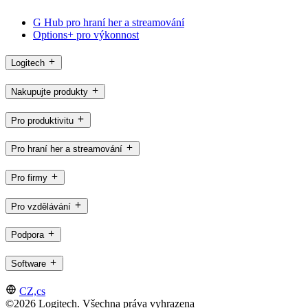
G Hub pro hraní her a streamování
Options+ pro výkonnost
Logitech
Nakupujte produkty
Pro produktivitu
Pro hraní her a streamování
Pro firmy
Pro vzdělávání
Podpora
Software
CZ,cs
©2026 Logitech. Všechna práva vyhrazena