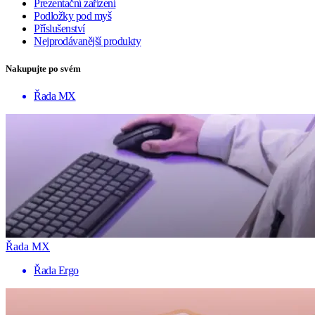
Prezentační zařízení
Podložky pod myš
Příslušenství
Nejprodávanější produkty
Nakupujte po svém
Řada MX
Řada MX
Řada Ergo