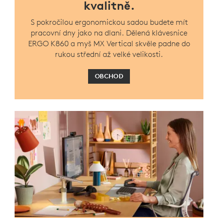
kvalitně.
S pokročilou ergonomickou sadou budete mít
pracovní dny jako na dlani. Dělená klávesnice
ERGO K860 a myš MX Vertical skvěle padne do
rukou střední až velké velikosti.
OBCHOD