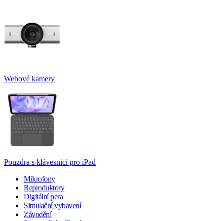
Webové kamery
Pouzdra s klávesnicí pro iPad
Mikrofony
Reproduktory
Digitální pera
Simulační vybavení
Závodění