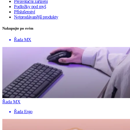
Prezentační zařízení
Podložky pod myš
Příslušenství
Nejprodávanější produkty
Nakupujte po svém
Řada MX
Řada MX
Řada Ergo