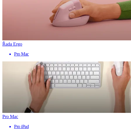
Řada Ergo
Pro Mac
Pro Mac
Pro iPad