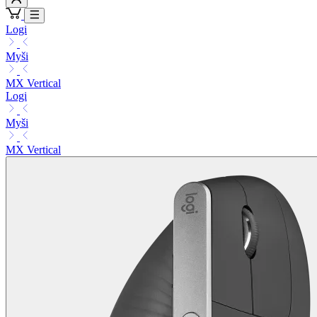
Logi
Myši
MX Vertical
Logi
Myši
MX Vertical