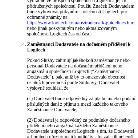
výhradně ve prospěch společnosti Logitech a jejích
přidružených společností. Použití Značek Dodavatelem
bude vyhovovat pokynům společnosti Logitech pro
ochranné známky na
https://www.logitech.com/tos/trademark-guidelines.html
nebo jinak poskytnutým nebo aktualizovaným
společností Logitech čas od času.
Zaměstnanci Dodavatele na dočasném přidělení k
Logitech.
Pokud Služby zahrnují jakéhokoli zaměstnance nebo
personál Dodavatele na dočasném přidělení nebo
angažmá u společnosti Logitech ("Zaměstnanec
Dodavatele"), pak, aniž by to omezovalo obecnost
ostatních povinností podle Smlouvy, Dodavatel
výslovně souhlasí, že:
(1) Dodavatel bude odpovědný za platbu a/nebo podání
příslušných daní z příjmu z mezd každého takového
Zaměstnance Dodavatele;
(2) Dodavatel je odpovědný za podmínky dočasného
přidělení nebo angažmá každého Zaměstnance
Dodavatele u společnosti Logitech; s tím, že Dodavatel
a Logitech přezkoumají kandidáty, aby zajistili nejlepší