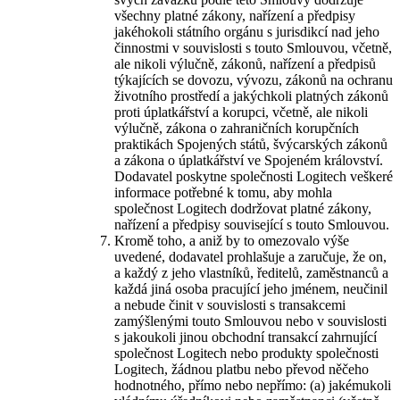
všechny platné zákony, nařízení a předpisy
jakéhokoli státního orgánu s jurisdikcí nad jeho
činnostmi v souvislosti s touto Smlouvou, včetně,
ale nikoli výlučně, zákonů, nařízení a předpisů
týkajících se dovozu, vývozu, zákonů na ochranu
životního prostředí a jakýchkoli platných zákonů
proti úplatkářství a korupci, včetně, ale nikoli
výlučně, zákona o zahraničních korupčních
praktikách Spojených států, švýcarských zákonů
a zákona o úplatkářství ve Spojeném království.
Dodavatel poskytne společnosti Logitech veškeré
informace potřebné k tomu, aby mohla
společnost Logitech dodržovat platné zákony,
nařízení a předpisy související s touto Smlouvou.
Kromě toho, a aniž by to omezovalo výše
uvedené, dodavatel prohlašuje a zaručuje, že on,
a každý z jeho vlastníků, ředitelů, zaměstnanců a
každá jiná osoba pracující jeho jménem, neučinil
a nebude činit v souvislosti s transakcemi
zamýšlenými touto Smlouvou nebo v souvislosti
s jakoukoli jinou obchodní transakcí zahrnující
společnost Logitech nebo produkty společnosti
Logitech, žádnou platbu nebo převod něčeho
hodnotného, přímo nebo nepřímo: (a) jakémukoli