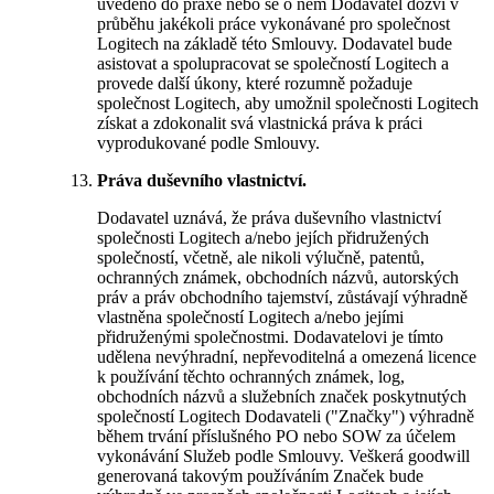
uvedeno do praxe nebo se o něm Dodavatel dozví v
průběhu jakékoli práce vykonávané pro společnost
Logitech na základě této Smlouvy. Dodavatel bude
asistovat a spolupracovat se společností Logitech a
provede další úkony, které rozumně požaduje
společnost Logitech, aby umožnil společnosti Logitech
získat a zdokonalit svá vlastnická práva k práci
vyprodukované podle Smlouvy.
Práva duševního vlastnictví.
Dodavatel uznává, že práva duševního vlastnictví
společnosti Logitech a/nebo jejích přidružených
společností, včetně, ale nikoli výlučně, patentů,
ochranných známek, obchodních názvů, autorských
práv a práv obchodního tajemství, zůstávají výhradně
vlastněna společností Logitech a/nebo jejími
přidruženými společnostmi. Dodavatelovi je tímto
udělena nevýhradní, nepřevoditelná a omezená licence
k používání těchto ochranných známek, log,
obchodních názvů a služebních značek poskytnutých
společností Logitech Dodavateli ("Značky") výhradně
během trvání příslušného PO nebo SOW za účelem
vykonávání Služeb podle Smlouvy. Veškerá goodwill
generovaná takovým používáním Značek bude