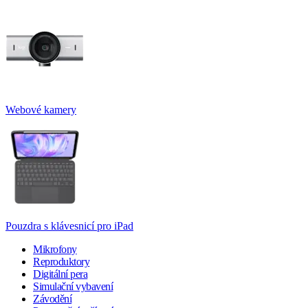
Webové kamery
Pouzdra s klávesnicí pro iPad
Mikrofony
Reproduktory
Digitální pera
Simulační vybavení
Závodění