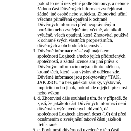
pokud to není nezbytné podle Smlouvy, a nebude
žádnou část Důvěrných informací zveřejňovat
žádné jiné osobě nebo subjektu. Zhotovitel učiní
všechna přiměřená opatření k ochraně
Důvěrných informací před neoprávněným
použitím nebo zveřejněním, včetně, ale nikoli
výlučně, všech opatření, která Zhotovitel používá
k ochraně svých vlastních proprietárních,
důvěrných a obchodních tajemství.
Důvěrné informace zůstávají majetkem
společnosti Logitech a/nebo jejích přidružených
společností, a žádná licence ani jiná práva k
Důvěrným informacím nejsou tímto udělena,
kromě těch, které jsou výslovně udělena zde.
Důvěrné informace jsou poskytovány "TAK,
JAK JSOU" a bez jakékoli záruky, výslovné,
implicitní nebo jinak, pokud jde o jejich přesnost
nebo výkon.
d.
Zhotovitel dále souhlasí s tím, že v případě, že
zjistí, že jakákoli část Důvěrných informací není
důvěrná z výše uvedených důvodů, dá
společnosti Logitech alespoň deset (10) dní před
oznámením o zveřejnění takové části jakékoli
třetí straně.
e.
Povinnosti důvěrnosti uvedené v této části