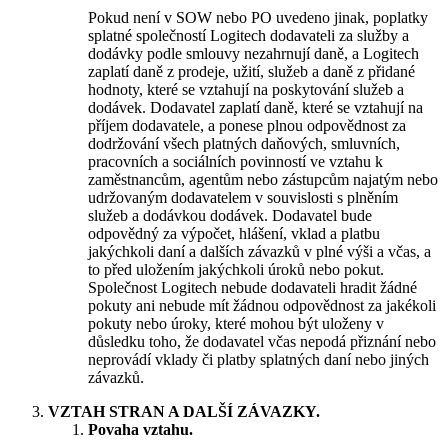
Pokud není v SOW nebo PO uvedeno jinak, poplatky
splatné společností Logitech dodavateli za služby a
dodávky podle smlouvy nezahrnují daně, a Logitech
zaplatí daně z prodeje, užití, služeb a daně z přidané
hodnoty, které se vztahují na poskytování služeb a
dodávek. Dodavatel zaplatí daně, které se vztahují na
příjem dodavatele, a ponese plnou odpovědnost za
dodržování všech platných daňových, smluvních,
pracovních a sociálních povinností ve vztahu k
zaměstnancům, agentům nebo zástupcům najatým nebo
udržovaným dodavatelem v souvislosti s plněním
služeb a dodávkou dodávek. Dodavatel bude
odpovědný za výpočet, hlášení, vklad a platbu
jakýchkoli daní a dalších závazků v plné výši a včas, a
to před uložením jakýchkoli úroků nebo pokut.
Společnost Logitech nebude dodavateli hradit žádné
pokuty ani nebude mít žádnou odpovědnost za jakékoli
pokuty nebo úroky, které mohou být uloženy v
důsledku toho, že dodavatel včas nepodá přiznání nebo
neprovádí vklady či platby splatných daní nebo jiných
závazků.
VZTAH STRAN A DALŠÍ ZÁVAZKY.
Povaha vztahu.