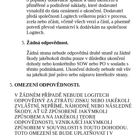
přiměřené a podložené náklady, které dodavatel
vynaložil do data oznámení o ukončení. Dodavatel
předá společnosti Logitech veškerou práci v procesu,
zcela nebo zčásti, včetně všech verzí a částí, a písemně
potvrdí převod vlastnictví k dodávkám na společnost
Logitech.
Žádná odpovědnost.
Žádná strana nebude odpovědná druhé straně za žádné
škody jakéhokoli druhu pouze v důsledku ukončení
dohody nebo konkrétního SOW nebo PO v souladu s
těmito podmínkami. Ukončení dohody nebude mít vliv
na jakékoli jiné právo nebo nápravu kterékoliv strany.
OMEZENÍ ODPOVĚDNOSTI.
V ŽÁDNÉM PŘÍPADĚ NEBUDE LOGITECH
ODPOVĚDNÝ ZA ZTRÁTU ZISKU NEBO JAKÉKOLI
ZVLÁŠTNÍ, NEPŘÍMÉ, NÁHODNÉ NEBO NÁSLEDNÉ
ŠKODY, AŤ UŽ ZPŮSOBENÉ JAKÝMKOLI
ZPŮSOBEM A NA JAKÉKOLI TEORII
ODPOVĚDNOSTI, VZNIKAJÍCÍ JAKÝMKOLI
ZPŮSOBEM V SOUVISLOSTI S TOUTO DOHODOU.
TOTO OMEZENÍ SE BUDE UPLATŇOVAT I V