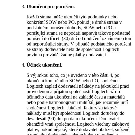
Ukončení pro porušení.
Každá strana může ukončit tyto podmínky nebo
konkrétní SOW nebo PO, pokud je druhá strana v
podstatném porušení dohody, SOW nebo PO a
porušující strana se nepodaří napravit takové podstatné
porušení do třiceti (30) dní od obdržení oznámení o tom
od neporušující strany. V případě podstatného porušení
ze strany dodavatele nebude společnost Logitech
povinna provádět žádné platby dodavateli.
Účinek ukončení.
S výjimkou toho, co je uvedeno v této části 4, po
ukončení konkrétního SOW nebo PO, společnost
Logitech zaplatí dodavateli náklady na jakoukoli práci
provedenou a přijatou společností Logitech až do
účinného data ukončení na základě času a materiálů
nebo podle harmonogramu milníků, jak rozumně určí
společnost Logitech. Jakékoli faktury za takové
náklady musí být společnosti Logitech doručeny do
devadesáti (90) dní po datu ukončení. Dodavatel
okamžitě vrátí společnosti Logitech všechny zálohové
platby, pokud nějaké, které dodavatel obdržel, snížené
o poplatky dodavatele splatné k datu ukončení a