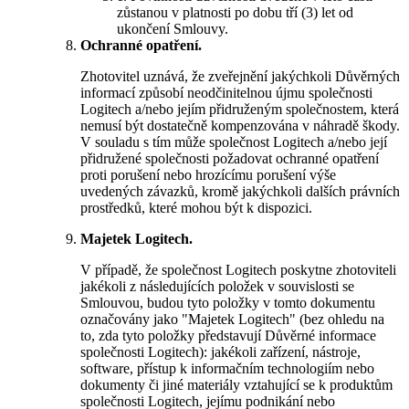
zůstanou v platnosti po dobu tří (3) let od
ukončení Smlouvy.
Ochranné opatření.
Zhotovitel uznává, že zveřejnění jakýchkoli Důvěrných
informací způsobí neodčinitelnou újmu společnosti
Logitech a/nebo jejím přidruženým společnostem, která
nemusí být dostatečně kompenzována v náhradě škody.
V souladu s tím může společnost Logitech a/nebo její
přidružené společnosti požadovat ochranné opatření
proti porušení nebo hrozícímu porušení výše
uvedených závazků, kromě jakýchkoli dalších právních
prostředků, které mohou být k dispozici.
Majetek Logitech.
V případě, že společnost Logitech poskytne zhotoviteli
jakékoli z následujících položek v souvislosti se
Smlouvou, budou tyto položky v tomto dokumentu
označovány jako "Majetek Logitech" (bez ohledu na
to, zda tyto položky představují Důvěrné informace
společnosti Logitech): jakékoli zařízení, nástroje,
software, přístup k informačním technologiím nebo
dokumenty či jiné materiály vztahující se k produktům
společnosti Logitech, jejímu podnikání nebo