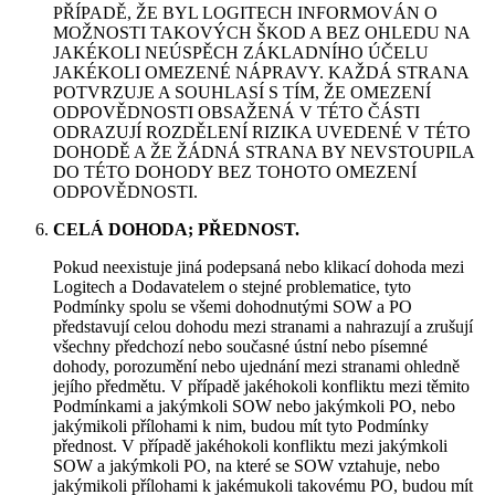
PŘÍPADĚ, ŽE BYL LOGITECH INFORMOVÁN O
MOŽNOSTI TAKOVÝCH ŠKOD A BEZ OHLEDU NA
JAKÉKOLI NEÚSPĚCH ZÁKLADNÍHO ÚČELU
JAKÉKOLI OMEZENÉ NÁPRAVY. KAŽDÁ STRANA
POTVRZUJE A SOUHLASÍ S TÍM, ŽE OMEZENÍ
ODPOVĚDNOSTI OBSAŽENÁ V TÉTO ČÁSTI
ODRAZUJÍ ROZDĚLENÍ RIZIKA UVEDENÉ V TÉTO
DOHODĚ A ŽE ŽÁDNÁ STRANA BY NEVSTOUPILA
DO TÉTO DOHODY BEZ TOHOTO OMEZENÍ
ODPOVĚDNOSTI.
CELÁ DOHODA; PŘEDNOST.
Pokud neexistuje jiná podepsaná nebo klikací dohoda mezi
Logitech a Dodavatelem o stejné problematice, tyto
Podmínky spolu se všemi dohodnutými SOW a PO
představují celou dohodu mezi stranami a nahrazují a zrušují
všechny předchozí nebo současné ústní nebo písemné
dohody, porozumění nebo ujednání mezi stranami ohledně
jejího předmětu. V případě jakéhokoli konfliktu mezi těmito
Podmínkami a jakýmkoli SOW nebo jakýmkoli PO, nebo
jakýmikoli přílohami k nim, budou mít tyto Podmínky
přednost. V případě jakéhokoli konfliktu mezi jakýmkoli
SOW a jakýmkoli PO, na které se SOW vztahuje, nebo
jakýmikoli přílohami k jakémukoli takovému PO, budou mít