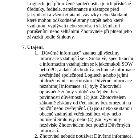
Logitech, její přidružené společnosti a jejich příslušné
úředníky, ředitele, zaměstnance a zástupce před
jakýmikoli a všemi ztrátami, závazky nebo škodami,
které mohou odškodněné strany utrpět nebo které
vzniknou, vyplývají nebo souvisejí s jakýmikoli
porušeními nebo selháními Zhotovitele při plnění jeho
závazků podle Smlouvy.
Utajení.
"Důvěrné informace" znamenají všechny
informace vztahující se k Smlouvě, specifikacím
a informacím vztahujícím se k jakémukoli SOW
nebo PO, a další obchodní a technické informace
zveřejněné společností Logitech a/nebo jejími
přidruženými společnostmi. Důvěrné informace
nezahrnují informace: (1) byly Zhotoviteli
oprávněně známy v době zveřejnění bez
povinnosti důvěrnosti, (2) jsou Zhotovitelem
zákonně získány od třetí strany bez omezení na
použití nebo zveřejnění, (3) jsou nebo se stanou
obecně známými veřejnosti bez viny nebo
porušení Smlouvy, nebo (4) jsou vyvinuty
nezávisle Zhotovitelem bez použití Důvěrných
informací.
Zhotovitel nebude používat Důvěrné informace,