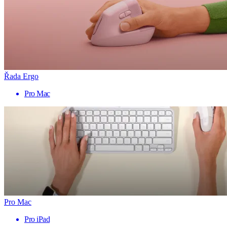
Řada Ergo
Pro Mac
Pro Mac
Pro iPad