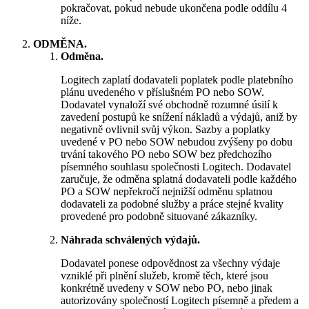
pokračovat, pokud nebude ukončena podle oddílu 4
níže.
ODMĚNA.
Odměna.
Logitech zaplatí dodavateli poplatek podle platebního
plánu uvedeného v příslušném PO nebo SOW.
Dodavatel vynaloží své obchodně rozumné úsilí k
zavedení postupů ke snížení nákladů a výdajů, aniž by
negativně ovlivnil svůj výkon. Sazby a poplatky
uvedené v PO nebo SOW nebudou zvýšeny po dobu
trvání takového PO nebo SOW bez předchozího
písemného souhlasu společnosti Logitech. Dodavatel
zaručuje, že odměna splatná dodavateli podle každého
PO a SOW nepřekročí nejnižší odměnu splatnou
dodavateli za podobné služby a práce stejné kvality
provedené pro podobně situované zákazníky.
Náhrada schválených výdajů.
Dodavatel ponese odpovědnost za všechny výdaje
vzniklé při plnění služeb, kromě těch, které jsou
konkrétně uvedeny v SOW nebo PO, nebo jinak
autorizovány společností Logitech písemně a předem a