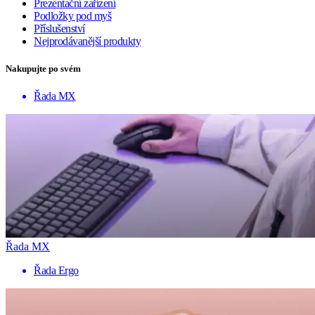
Prezentační zařízení
Podložky pod myš
Příslušenství
Nejprodávanější produkty
Nakupujte po svém
Řada MX
Řada MX
Řada Ergo