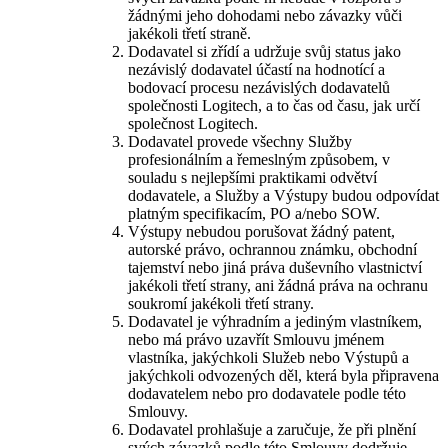
žádnými jeho dohodami nebo závazky vůči
jakékoli třetí straně.
Dodavatel si zřídí a udržuje svůj status jako
nezávislý dodavatel účastí na hodnotící a
bodovací procesu nezávislých dodavatelů
společnosti Logitech, a to čas od času, jak určí
společnost Logitech.
Dodavatel provede všechny Služby
profesionálním a řemeslným způsobem, v
souladu s nejlepšími praktikami odvětví
dodavatele, a Služby a Výstupy budou odpovídat
platným specifikacím, PO a/nebo SOW.
Výstupy nebudou porušovat žádný patent,
autorské právo, ochrannou známku, obchodní
tajemství nebo jiná práva duševního vlastnictví
jakékoli třetí strany, ani žádná práva na ochranu
soukromí jakékoli třetí strany.
Dodavatel je výhradním a jediným vlastníkem,
nebo má právo uzavřít Smlouvu jménem
vlastníka, jakýchkoli Služeb nebo Výstupů a
jakýchkoli odvozených děl, která byla připravena
dodavatelem nebo pro dodavatele podle této
Smlouvy.
Dodavatel prohlašuje a zaručuje, že při plnění
svých závazků podle této Smlouvy dodržuje