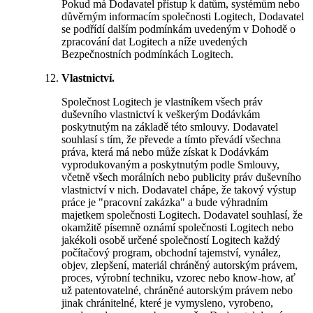
Pokud má Dodavatel přístup k datům, systémům nebo
důvěrným informacím společnosti Logitech, Dodavatel
se podřídí dalším podmínkám uvedeným v Dohodě o
zpracování dat Logitech a níže uvedených
Bezpečnostních podmínkách Logitech.
Vlastnictví.
Společnost Logitech je vlastníkem všech práv
duševního vlastnictví k veškerým Dodávkám
poskytnutým na základě této smlouvy. Dodavatel
souhlasí s tím, že převede a tímto převádí všechna
práva, která má nebo může získat k Dodávkám
vyprodukovaným a poskytnutým podle Smlouvy,
včetně všech morálních nebo publicity práv duševního
vlastnictví v nich. Dodavatel chápe, že takový výstup
práce je "pracovní zakázka" a bude výhradním
majetkem společnosti Logitech. Dodavatel souhlasí, že
okamžitě písemně oznámí společnosti Logitech nebo
jakékoli osobě určené společností Logitech každý
počítačový program, obchodní tajemství, vynález,
objev, zlepšení, materiál chráněný autorským právem,
proces, výrobní techniku, vzorec nebo know-how, ať
už patentovatelné, chráněné autorským právem nebo
jinak chránitelné, které je vymysleno, vyrobeno,