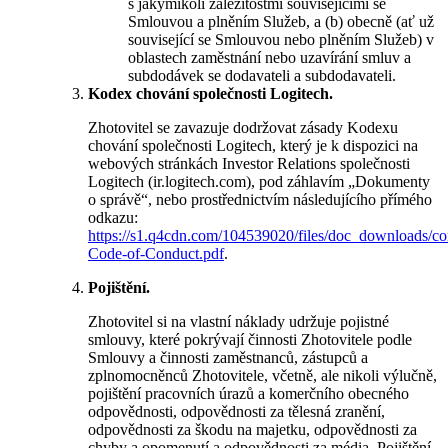
s jakýmikoli záležitostmi souvisejícími se
Smlouvou a plněním Služeb, a (b) obecně (ať už
související se Smlouvou nebo plněním Služeb) v
oblastech zaměstnání nebo uzavírání smluv a
subdodávek se dodavateli a subdodavateli.
Kodex chování společnosti Logitech.
Zhotovitel se zavazuje dodržovat zásady Kodexu
chování společnosti Logitech, který je k dispozici na
webových stránkách Investor Relations společnosti
Logitech (ir.logitech.com), pod záhlavím „Dokumenty
o správě“, nebo prostřednictvím následujícího přímého
odkazu:
https://s1.q4cdn.com/104539020/files/doc_downloads/cor
Code-of-Conduct.pdf
.
Pojištění.
Zhotovitel si na vlastní náklady udržuje pojistné
smlouvy, které pokrývají činnosti Zhotovitele podle
Smlouvy a činnosti zaměstnanců, zástupců a
zplnomocněnců Zhotovitele, včetně, ale nikoli výlučně,
pojištění pracovních úrazů a komerčního obecného
odpovědnosti, odpovědnosti za tělesná zranění,
odpovědnosti za škodu na majetku, odpovědnosti za
chyby a opomenutí a odpovědnosti za média. Pojištění