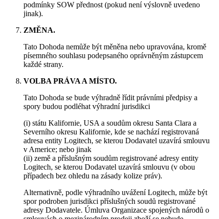
podmínky SOW přednost (pokud není výslovně uvedeno
jinak).
ZMĚNA.
Tato Dohoda nemůže být měněna nebo upravována, kromě
písemného souhlasu podepsaného oprávněným zástupcem
každé strany.
VOLBA PRÁVA A MÍSTO.
Tato Dohoda se bude výhradně řídit právními předpisy a
spory budou podléhat výhradní jurisdikci
(i) státu Kalifornie, USA a soudům okresu Santa Clara a
Severního okresu Kalifornie, kde se nachází registrovaná
adresa entity Logitech, se kterou Dodavatel uzavírá smlouvu
v Americe; nebo jinak
(ii) země a příslušným soudům registrované adresy entity
Logitech, se kterou Dodavatel uzavírá smlouvu (v obou
případech bez ohledu na zásady kolize práv).
Alternativně, podle výhradního uvážení Logitech, může být
spor podroben jurisdikci příslušných soudů registrované
adresy Dodavatele. Úmluva Organizace spojených národů o
smlouvách o mezinárodním prodeji zboží se nebude