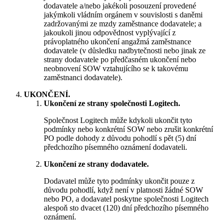
dodavatele a/nebo jakékoli posouzení provedené
jakýmkoli vládním orgánem v souvislosti s daněmi
zadržovanými ze mzdy zaměstnance dodavatele; a
jakoukoli jinou odpovědnost vyplývající z
právoplatného ukončení angažmá zaměstnance
dodavatele (v důsledku nadbytečnosti nebo jinak ze
strany dodavatele po předčasném ukončení nebo
neobnovení SOW vztahujícího se k takovému
zaměstnanci dodavatele).
UKONČENÍ.
Ukončení ze strany společnosti Logitech.
Společnost Logitech může kdykoli ukončit tyto
podmínky nebo konkrétní SOW nebo zrušit konkrétní
PO podle dohody z důvodu pohodlí s pět (5) dní
předchozího písemného oznámení dodavateli.
Ukončení ze strany dodavatele.
Dodavatel může tyto podmínky ukončit pouze z
důvodu pohodlí, když není v platnosti žádné SOW
nebo PO, a dodavatel poskytne společnosti Logitech
alespoň sto dvacet (120) dní předchozího písemného
oznámení.