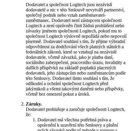
Dodavatel a společnost Logitech jsou nezávislí
dodavatelé a nic v této Smlouvě nevytváří partnerství,
společný podnik nebo vztah zaměstnavatel-
zaměstnanec. Dodavatel není zástupcem společnosti
Logitech a není oprávněn činit žádná prohlášení nebo
závazky jménem společnosti Logitech, pokud mu to
společnost Logitech výslovně nepožádá nebo nepovolí
písemně. Dodavatel souhlasí s tím, že přijme výhradní
odpovědnost za dodržování všech platných státních a
federálních zákonů, které se vztahují na nezávislé
dodavatele, včetně závazků, jako je platba daní,
sociálního zabezpečení, pracovního úrazu, invalidity a
dalších příspěvků na základě poplatků placených
dodavateli, jeho zástupcům nebo zaměstnancům podle
této Smlouvy. Dodavatel tímto souhlasí s tím, že
odškodní a ochrání společnost Logitech před
jakýmikoli a všemi takovými daněmi nebo příspěvky,
včetně bez omezení pokut a úroků.
Záruky.
Dodavatel prohlašuje a zaručuje společnosti Logitech,
že:
Dodavatel má všechna potřebná práva a
oprávnění k uzavření této Smlouvy a plnění
svých závazků podle ní nebude v rozporu s