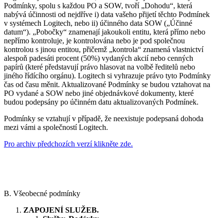
Podmínky, spolu s každou PO a SOW, tvoří „Dohodu“, která
nabývá účinnosti od nejdříve i) data vašeho přijetí těchto Podmínek
v systémech Logitech, nebo ii) účinného data SOW („Účinné
datum“). „Pobočky“ znamenají jakoukoli entitu, která přímo nebo
nepřímo kontroluje, je kontrolována nebo je pod společnou
kontrolou s jinou entitou, přičemž „kontrola“ znamená vlastnictví
alespoň padesáti procent (50%) vydaných akcií nebo cenných
papírů (které představují právo hlasovat na volbě ředitelů nebo
jiného řídícího orgánu). Logitech si vyhrazuje právo tyto Podmínky
čas od času měnit. Aktualizované Podmínky se budou vztahovat na
PO vydané a SOW nebo jiné objednávkové dokumenty, které
budou podepsány po účinném datu aktualizovaných Podmínek.
Podmínky se vztahují v případě, že neexistuje podepsaná dohoda
mezi vámi a společností Logitech.
Pro archiv předchozích verzí klikněte zde.
B. Všeobecné podmínky
ZAPOJENÍ SLUŽEB.