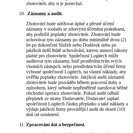
zhotoviteli, aby si je ponechal.
Záznamy a audit.
Zhotovitel bude udržovat úplné a přesné účetní
záznamy v souladu se zdravými účetními praktikami,
aby podložil poplatky zhotovitele. Zhotovitel bude
uchovávat tyto záznamy po dobu minimálně dvou (2)
let po dokončení Služeb nebo Dodávek nebo po
jakékoli delší lhůtě uchovávání, kterou stanoví zákony
platné pro zhotovitele. Společnost Logitech může
auditovat tyto záznamy, buď prostřednictvím svých
vlastních zástupců, nebo prostřednictvím účetní firmy
vybrané společností Logitech, na vlastní náklady, aby
ověřila poplatky zhotovitele. Jakýkoli audit záznamů
zhotovitele bude prováděn během pracovní doby a
způsobem, který nebude nepřiměřeně narušovat běžné
obchodní operace zhotovitele. Pokud audit odhalí
přeplatek ze strany Dodavatele, Dodavatel zaplatí
společnosti Logitech částku přeplatku a také náklady a
výdaje jakékoli firmy provádějící audit do deseti (10)
dnů od oznámení.
Zpracování dat a bezpečnost.