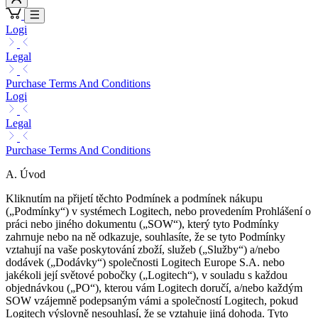
Logi
Legal
Purchase Terms And Conditions
Logi
Legal
Purchase Terms And Conditions
A. Úvod
Kliknutím na přijetí těchto Podmínek a podmínek nákupu
(„Podmínky“) v systémech Logitech, nebo provedením Prohlášení o
práci nebo jiného dokumentu („SOW“), který tyto Podmínky
zahrnuje nebo na ně odkazuje, souhlasíte, že se tyto Podmínky
vztahují na vaše poskytování zboží, služeb („Služby“) a/nebo
dodávek („Dodávky“) společnosti Logitech Europe S.A. nebo
jakékoli její světové pobočky („Logitech“), v souladu s každou
objednávkou („PO“), kterou vám Logitech doručí, a/nebo každým
SOW vzájemně podepsaným vámi a společností Logitech, pokud
Logitech výslovně nesouhlasí, že se vztahuje jiná dohoda. Tyto