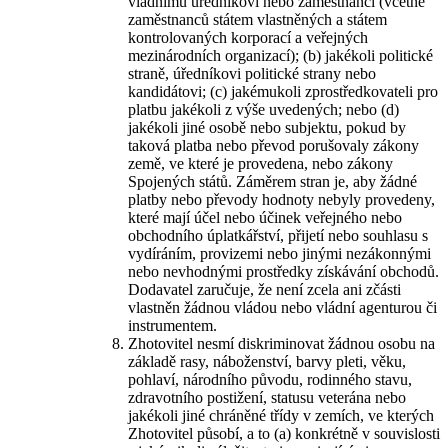
vládnímu úředníkovi nebo zaměstnanci (včetně
zaměstnanců státem vlastněných a státem
kontrolovaných korporací a veřejných
mezinárodních organizací); (b) jakékoli politické
straně, úředníkovi politické strany nebo
kandidátovi; (c) jakémukoli zprostředkovateli pro
platbu jakékoli z výše uvedených; nebo (d)
jakékoli jiné osobě nebo subjektu, pokud by
taková platba nebo převod porušovaly zákony
země, ve které je provedena, nebo zákony
Spojených států. Záměrem stran je, aby žádné
platby nebo převody hodnoty nebyly provedeny,
které mají účel nebo účinek veřejného nebo
obchodního úplatkářství, přijetí nebo souhlasu s
vydíráním, provizemi nebo jinými nezákonnými
nebo nevhodnými prostředky získávání obchodů.
Dodavatel zaručuje, že není zcela ani zčásti
vlastněn žádnou vládou nebo vládní agenturou či
instrumentem.
Zhotovitel nesmí diskriminovat žádnou osobu na
základě rasy, náboženství, barvy pleti, věku,
pohlaví, národního původu, rodinného stavu,
zdravotního postižení, statusu veterána nebo
jakékoli jiné chráněné třídy v zemích, ve kterých
Zhotovitel působí, a to (a) konkrétně v souvislosti