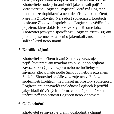
Zhotovitele bude primární vůči jakémukoli pojištění,
které udržuje Logitech. Pojištění, které má Logitech,
bude pouze doplňkové a nebude přispívat k pojištění,
které má Zhotovitel. Na žádost společnosti Logitech
poskytne Zhotovitel společnosti Logitech osvědčení o
pojištění, které dokládá takové krytí. Kromě toho
Zhotovitel poskytne společnosti Logitech třicet (30) dní
předem písemné oznámení o jakémkoli zrušení nebo
snížení krytí nebo limitů.
Konflikt zájmů.
Zhotovitel se během trvání Smlouvy zavazuje
nepřijímat práci ani uzavírat smlouvu nebo přijímat
závazek, který je v rozporu nebo neslučitelný se
závazky Zhotovitele podle Smlouvy nebo s rozsahem
Služeb. Zhotovitel se dále zavazuje nezveřejňovat
společnosti Logitech, nepřinášet na prostory společnosti
Logitech ani nenavádět společnost Logitech k použití
jakýchkoli důvěrných informací, které patří někomu
jinému než společnosti Logitech nebo Zhotoviteli.
Odškodnění.
Zhotovitel se zavazuje bránit, odškodnit a chránit