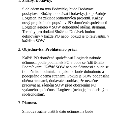
Služby, Dodávky.
S ohledem na tyto Podmínky bude Dodavatel
poskytovat Služby a dodávat Dodávky, jak požaduje
Logitech, na základě jednotlivých projektů. Každý
nový projekt bude popsán v PO doručené společností
Logitech a/nebo v SOW dohodnuté oběma stranami.
Termíny pro dodání Služeb a Dodávek budou
definovány v každé PO nebo, pokud je to relevantní, v
každém SOW.
Objednávka, Prohlášení o práci.
Každá PO doručená společností Logitech nabude
účinnosti podle podmínek PO a bude se řídit těmito
Podmínkami. Každé SOW nabude účinnosti a bude se
řídit těmito Podmínkami, jakmile bude dohodnuto a
podepsáno oběma stranami. Pokud je SOW podepsána
oběma stranami, dodavatel souhlasí, že nezačne
pracovat na žádném SOW před obdržením PO
vydaného společností Logitech (nebo jejími dceřinými
společnostmi).
Platnost.
Smlouva začne platit k datu účinnosti a bude