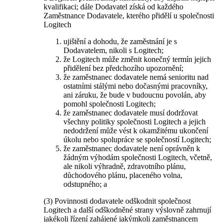
kvalifikaci; dále Dodavatel získá od každého
Zaměstnance Dodavatele, kterého přidělí u společnosti
Logitech
ujištění a dohodu, že zaměstnání je s
Dodavatelem, nikoli s Logitech;
že Logitech může změnit konečný termín jejich
přidělení bez předchozího upozornění;
že zaměstnanec dodavatele nemá senioritu nad
ostatními stálými nebo dočasnými pracovníky,
ani záruku, že bude v budoucnu povolán, aby
pomohl společnosti Logitech;
že zaměstnanec dodavatele musí dodržovat
všechny politiky společnosti Logitech a jejich
nedodržení může vést k okamžitému ukončení
úkolu nebo spolupráce se společností Logitech;
že zaměstnanec dodavatele není oprávněn k
žádným výhodám společnosti Logitech, včetně,
ale nikoli výhradně, zdravotního plánu,
důchodového plánu, placeného volna,
odstupného; a
(3) Povinnosti dodavatele odškodnit společnost
Logitech a další odškodněné strany výslovně zahrnují
jakékoli řízení zahájené jakýmkoli zaměstnancem