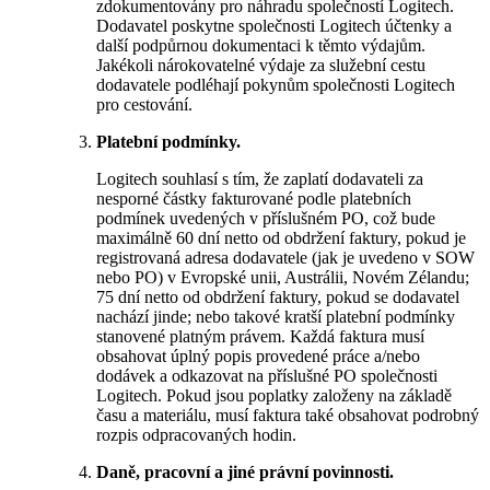
zdokumentovány pro náhradu společností Logitech.
Dodavatel poskytne společnosti Logitech účtenky a
další podpůrnou dokumentaci k těmto výdajům.
Jakékoli nárokovatelné výdaje za služební cestu
dodavatele podléhají pokynům společnosti Logitech
pro cestování.
Platební podmínky.
Logitech souhlasí s tím, že zaplatí dodavateli za
nesporné částky fakturované podle platebních
podmínek uvedených v příslušném PO, což bude
maximálně 60 dní netto od obdržení faktury, pokud je
registrovaná adresa dodavatele (jak je uvedeno v SOW
nebo PO) v Evropské unii, Austrálii, Novém Zélandu;
75 dní netto od obdržení faktury, pokud se dodavatel
nachází jinde; nebo takové kratší platební podmínky
stanovené platným právem. Každá faktura musí
obsahovat úplný popis provedené práce a/nebo
dodávek a odkazovat na příslušné PO společnosti
Logitech. Pokud jsou poplatky založeny na základě
času a materiálu, musí faktura také obsahovat podrobný
rozpis odpracovaných hodin.
Daně, pracovní a jiné právní povinnosti.