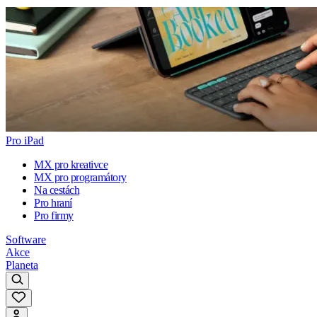
Pro iPad
MX pro kreativce
MX pro programátory
Na cestách
Pro hraní
Pro firmy
Software
Akce
Planeta