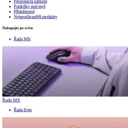
Prezentační zařízení
Podložky pod myš
Příslušenství
Nejprodávanější produkty
Nakupujte po svém
Řada MX
Řada MX
Řada Ergo