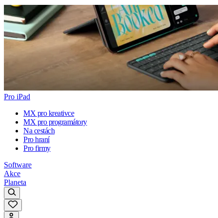
Pro iPad
MX pro kreativce
MX pro programátory
Na cestách
Pro hraní
Pro firmy
Software
Akce
Planeta