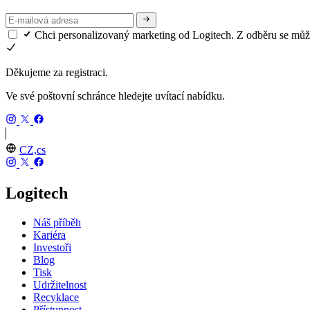
Chci personalizovaný marketing od Logitech. Z odběru se může
Děkujeme za registraci.
Ve své poštovní schránce hledejte uvítací nabídku.
CZ,cs
Logitech
Náš příběh
Kariéra
Investoři
Blog
Tisk
Udržitelnost
Recyklace
Přístupnost