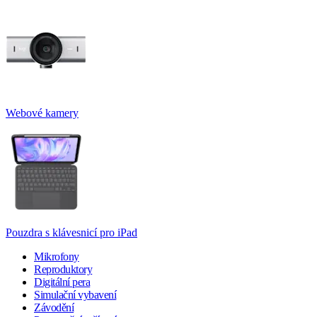
Webové kamery
Pouzdra s klávesnicí pro iPad
Mikrofony
Reproduktory
Digitální pera
Simulační vybavení
Závodění