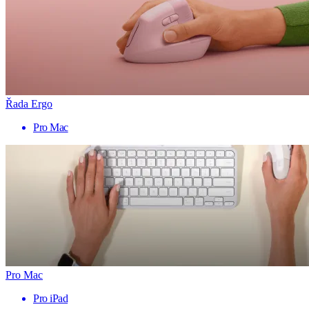
Řada Ergo
Pro Mac
Pro Mac
Pro iPad