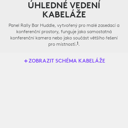
ÚHLEDNÉ VEDENÍ
KABELÁŽE
Panel Rally Bar Huddle, vytvořený pro malé zasedací a
konferenční prostory, funguje jako samostatná
konferenční kamera nebo jako součást většího řešení
1
pro místnosti.
Zobrazeno nasazení v r
.
ZOBRAZIT SCHÉMA KABELÁŽE
Rally Bar Huddle