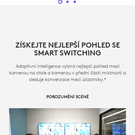
ZÍSKEJTE NEJLEPŠÍ POHLED SE
SMART SWITCHING
Adaptivní inteligence vybírá nejlepší pohled mezi
kamerou na stole a kamerou v přední části místnosti a
sleduje konverzace mezi účastníky.*
POROZUMĚNÍ SCÉNĚ
PŘEPÍNÁNÍ KAMER
REŽISÉR SCÉNY