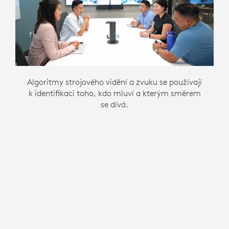
Algoritmy strojového vidění a zvuku se používají
Kamera s nejlepším úhlem pohledu na obličej
Nejlepší úhel záběru je určen mezi více
k identifikaci toho, kdo mluví a kterým směrem
mluvčího je přenášena.
kamerami.
se dívá.