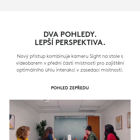
DVA POHLEDY.
LEPŠÍ PERSPEKTIVA.
Nový přístup kombinuje kameru Sight na stole s
videobarem v přední části místnosti pro zajištění
optimálního úhlu interakcí v zasedací místnosti.
POHLED ZEPŘEDU A NA STŘED
POHLED NA STŘED
POHLED ZEPŘEDU