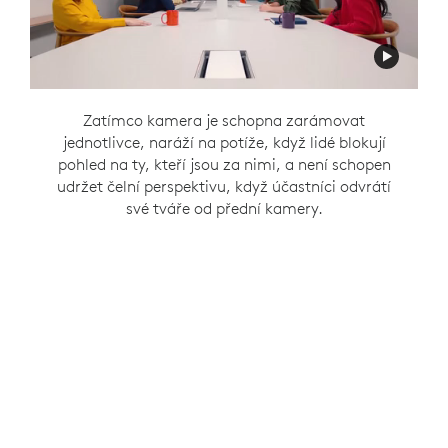
S Rally Bar na přední straně místnosti a Sight
Zatímco kamera je schopna zachytit účastníky
Zatímco kamera je schopna zarámovat
uprostřed stolu udržujete konzistentní pohled
jednotlivce, naráží na potíže, když lidé blokují
místnosti, kteří spolu mluví kolem stolu, není
schopen udržet čelní perspektivu, když účastníci
pohled na ty, kteří jsou za nimi, a není schopen
na osobní interakce, jak konverzace plyne, s
udržet čelní perspektivu, když účastníci odvrátí
otočí své tváře zpět do přední části místnosti.
RightSight 2 Smart Switching
.
své tváře od přední kamery.