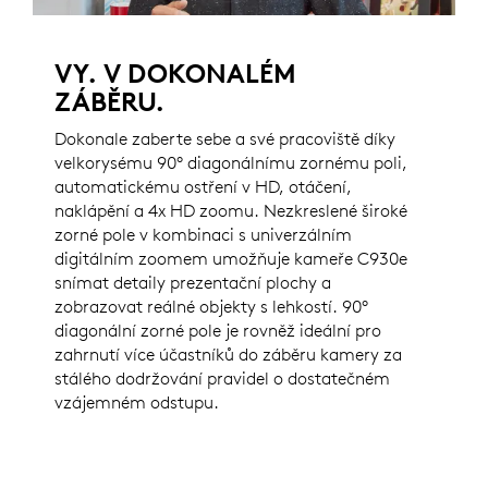
VY. V DOKONALÉM
ZÁBĚRU.
Dokonale zaberte sebe a své pracoviště díky
velkorysému 90° diagonálnímu zornému poli,
automatickému ostření v HD, otáčení,
naklápění a 4x HD zoomu. Nezkreslené široké
zorné pole v kombinaci s univerzálním
digitálním zoomem umožňuje kameře C930e
snímat detaily prezentační plochy a
zobrazovat reálné objekty s lehkostí. 90°
diagonální zorné pole je rovněž ideální pro
zahrnutí více účastníků do záběru kamery za
stálého dodržování pravidel o dostatečném
vzájemném odstupu.