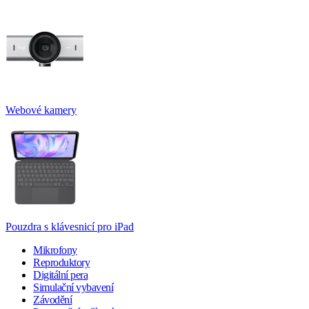
Webové kamery
Pouzdra s klávesnicí pro iPad
Mikrofony
Reproduktory
Digitální pera
Simulační vybavení
Závodění