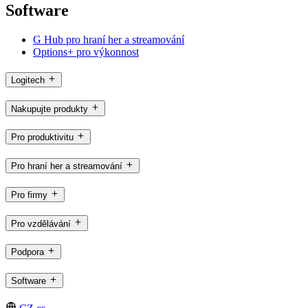
Software
G Hub pro hraní her a streamování
Options+ pro výkonnost
Logitech
Nakupujte produkty
Pro produktivitu
Pro hraní her a streamování
Pro firmy
Pro vzdělávání
Podpora
Software