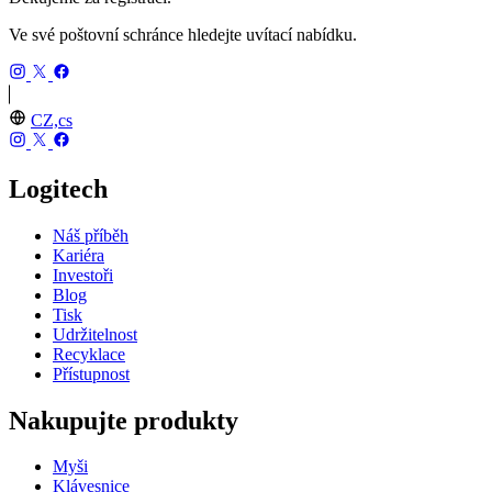
Ve své poštovní schránce hledejte uvítací nabídku.
CZ,cs
Logitech
Náš příběh
Kariéra
Investoři
Blog
Tisk
Udržitelnost
Recyklace
Přístupnost
Nakupujte produkty
Myši
Klávesnice