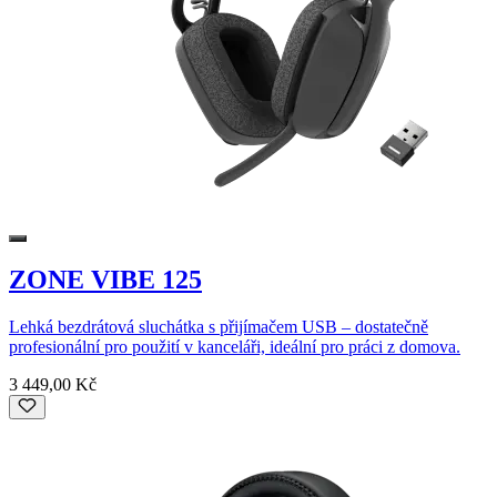
ZONE VIBE 125
Lehká bezdrátová sluchátka s přijímačem USB – dostatečně
profesionální pro použití v kanceláři, ideální pro práci z domova.
3 449,00 Kč