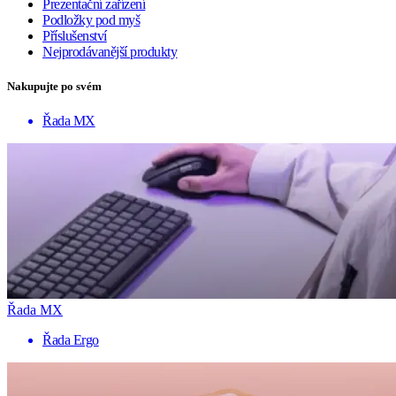
Prezentační zařízení
Podložky pod myš
Příslušenství
Nejprodávanější produkty
Nakupujte po svém
Řada MX
Řada MX
Řada Ergo