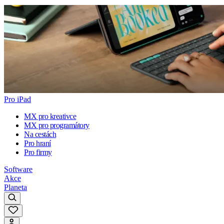
Pro iPad
MX pro kreativce
MX pro programátory
Na cestách
Pro hraní
Pro firmy
Software
Akce
Planeta