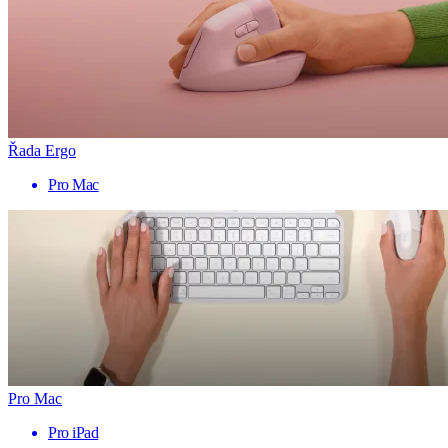
Řada Ergo
Pro Mac
Pro Mac
Pro iPad