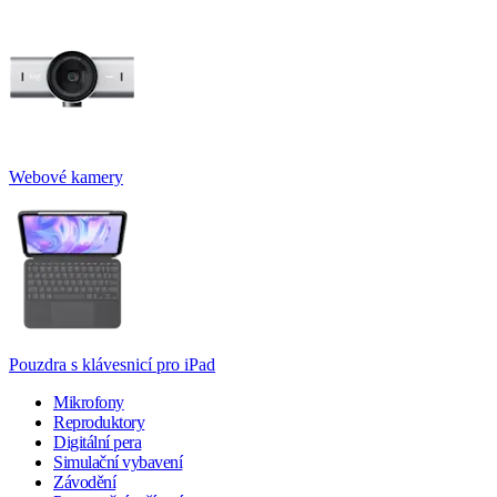
Webové kamery
Pouzdra s klávesnicí pro iPad
Mikrofony
Reproduktory
Digitální pera
Simulační vybavení
Závodění