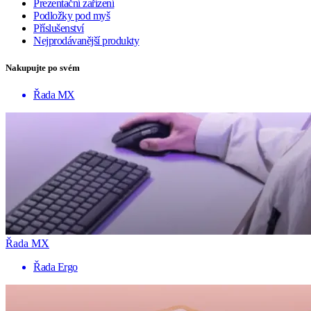
Prezentační zařízení
Podložky pod myš
Příslušenství
Nejprodávanější produkty
Nakupujte po svém
Řada MX
Řada MX
Řada Ergo