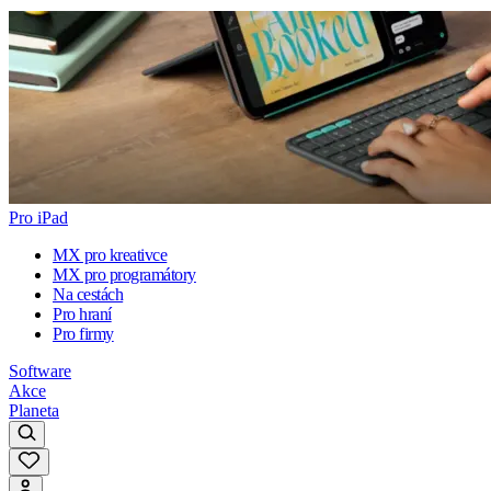
Pro iPad
MX pro kreativce
MX pro programátory
Na cestách
Pro hraní
Pro firmy
Software
Akce
Planeta