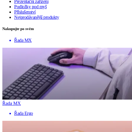
Prezentační zařízení
Podložky pod myš
Příslušenství
Nejprodávanější produkty
Nakupujte po svém
Řada MX
Řada MX
Řada Ergo