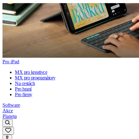
Pro iPad
MX pro kreativce
MX pro programátory
Na cestách
Pro hraní
Pro firmy
Software
Akce
Planeta