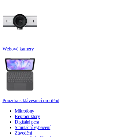
Webové kamery
Pouzdra s klávesnicí pro iPad
Mikrofony
Reproduktory
Digitální pera
Simulační vybavení
Závodění