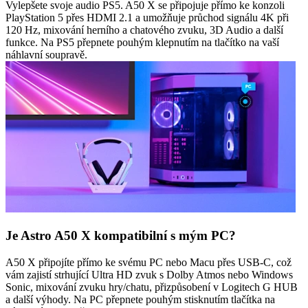
Vylepšete svoje audio PS5. A50 X se připojuje přímo ke konzoli
PlayStation 5 přes HDMI 2.1 a umožňuje průchod signálu 4K při
120 Hz, mixování herního a chatového zvuku, 3D Audio a další
funkce. Na PS5 přepnete pouhým klepnutím na tlačítko na vaší
náhlavní soupravě.
Je Astro A50 X kompatibilní s mým PC?
A50 X připojíte přímo ke svému PC nebo Macu přes USB-C, což
vám zajistí strhující Ultra HD zvuk s Dolby Atmos nebo Windows
Sonic, mixování zvuku hry/chatu, přizpůsobení v Logitech G HUB
a další výhody. Na PC přepnete pouhým stisknutím tlačítka na