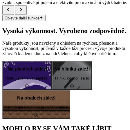
zvuku, spolehlivé připojení a efektivitu pro maximální výdrž baterie.
Objevte další funkce
Vysoká výkonnost. Vyrobeno zodpovědně.
Naše produkty jsou navrženy s ohledem na rychlost, přesnost a
vysokou výkonnost, přičemž v každé fázi procesu vývoje produktu
zároveň klademe důraz na udržitelnost coby klíčové kritérium.
Na plastech záleží
Na hliníku záleží
Plastu jeden život nestačí.
Hliník, co stojí za to
Na obalech záleží
Není to jen o tom, co je uvnitř krabice
MOHLO BY SE VÁM TAKÉ LÍBIT