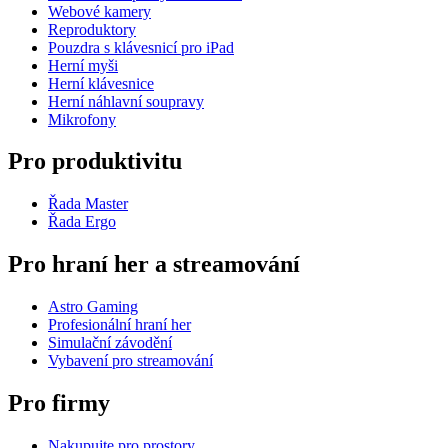
Webové kamery
Reproduktory
Pouzdra s klávesnicí pro iPad
Herní myši
Herní klávesnice
Herní náhlavní soupravy
Mikrofony
Pro produktivitu
Řada Master
Řada Ergo
Pro hraní her a streamování
Astro Gaming
Profesionální hraní her
Simulační závodění
Vybavení pro streamování
Pro firmy
Nakupujte pro prostory