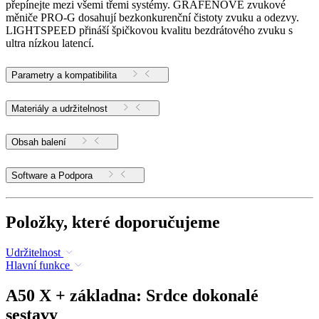
přepínejte mezi všemi třemi systémy. GRAFENOVÉ zvukové
měniče PRO-G dosahují bezkonkurenční čistoty zvuku a odezvy.
LIGHTSPEED přináší špičkovou kvalitu bezdrátového zvuku s
ultra nízkou latencí.
Parametry a kompatibilita
Materiály a udržitelnost
Obsah balení
Software a Podpora
Položky, které doporučujeme
Udržitelnost
Hlavní funkce
A50 X + základna: Srdce dokonalé
sestavy