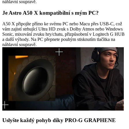
náhlavní soupravě.
Je Astro A50 X kompatibilní s mým PC?
A50 X připojíte přímo ke svému PC nebo Macu přes USB-C, což
vám zajistí strhující Ultra HD zvuk s Dolby Atmos nebo Windows
Sonic, mixování zvuku hry/chatu, přizpůsobení v Logitech G HUB
a další výhody. Na PC přepnete pouhým stisknutím tlačítka na
náhlavní soupravě.
Uslyšte každý pohyb díky PRO-G GRAPHENE