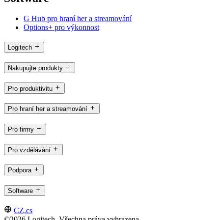
G Hub pro hraní her a streamování
Options+ pro výkonnost
Logitech
Nakupujte produkty
Pro produktivitu
Pro hraní her a streamování
Pro firmy
Pro vzdělávání
Podpora
Software
CZ,cs
©2026 Logitech. Všechna práva vyhrazena