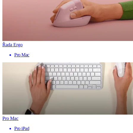
Řada Ergo
Pro Mac
Pro Mac
Pro iPad