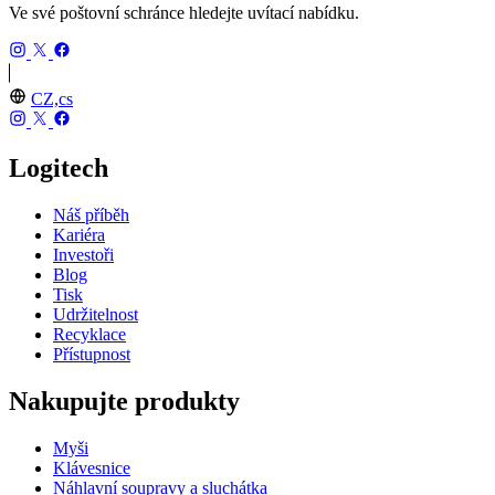
Ve své poštovní schránce hledejte uvítací nabídku.
CZ,cs
Logitech
Náš příběh
Kariéra
Investoři
Blog
Tisk
Udržitelnost
Recyklace
Přístupnost
Nakupujte produkty
Myši
Klávesnice
Náhlavní soupravy a sluchátka