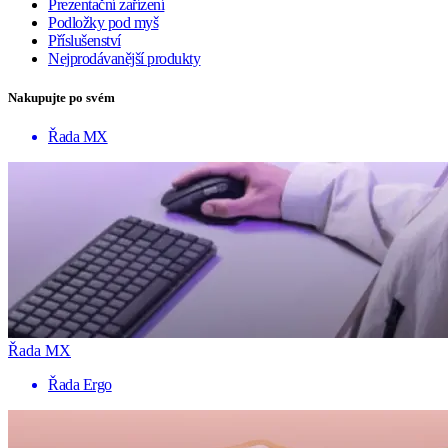
Prezentační zařízení
Podložky pod myš
Příslušenství
Nejprodávanější produkty
Nakupujte po svém
Řada MX
Řada MX
Řada Ergo