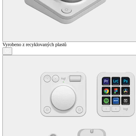
Vyrobeno z recyklovaných plastů