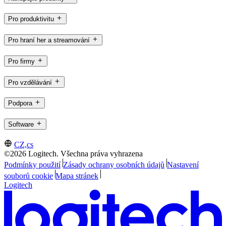
Pro produktivitu
Pro hraní her a streamování
Pro firmy
Pro vzdělávání
Podpora
Software
CZ,cs
©2026 Logitech. Všechna práva vyhrazena
Podmínky použití
Zásady ochrany osobních údajů
Nastavení
souborů cookie
Mapa stránek
Logitech