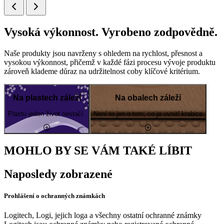
Vysoká výkonnost. Vyrobeno zodpovědně.
Naše produkty jsou navrženy s ohledem na rychlost, přesnost a
vysokou výkonnost, přičemž v každé fázi procesu vývoje produktu
zároveň klademe důraz na udržitelnost coby klíčové kritérium.
Na plastech záleží
Na obalech záleží
Plastu jeden život nestačí.
Není to jen o tom, co je uvnitř krabice
MOHLO BY SE VÁM TAKÉ LÍBIT
Naposledy zobrazené
Prohlášení o ochranných známkách
Logitech, Logi, jejich loga a všechny ostatní ochranné známky