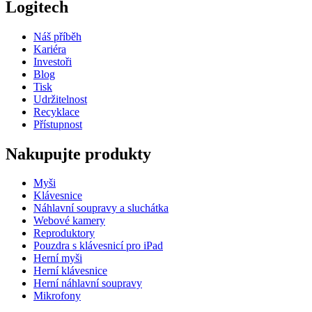
Logitech
Náš příběh
Kariéra
Investoři
Blog
Tisk
Udržitelnost
Recyklace
Přístupnost
Nakupujte produkty
Myši
Klávesnice
Náhlavní soupravy a sluchátka
Webové kamery
Reproduktory
Pouzdra s klávesnicí pro iPad
Herní myši
Herní klávesnice
Herní náhlavní soupravy
Mikrofony