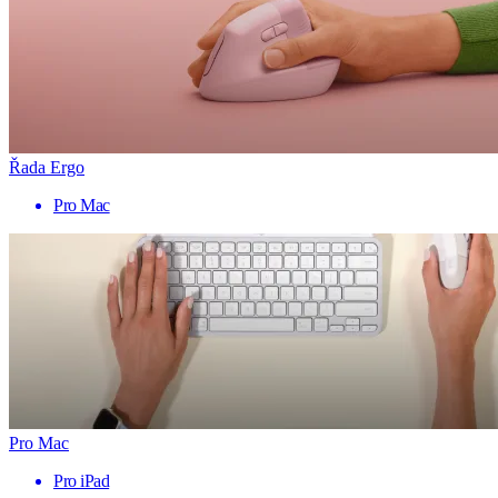
Řada Ergo
Pro Mac
Pro Mac
Pro iPad