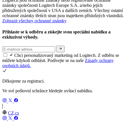
Logitech jsou ochranné známky nebo registrované ochranné
známky společnosti Logitech Europe S.A. a/nebo jejích
přidružených společností v USA a dalších zemích. Všechny ostatní
ochranné známky třetích stran jsou majetkem příslušných vlastníků.
Zobrazit všechny ochranné známky
Přihlaste se k odběru a získejte svou speciální nabídku a
exkluzivní výhody.
Chci personalizovaný marketing od Logitech. Z odběru se
můžete kdykoli odhlásit. Podívejte se na naše
Zásady ochrany
osobních údajů.
Děkujeme za registraci.
Ve své poštovní schránce hledejte uvítací nabídku.
CZ,cs