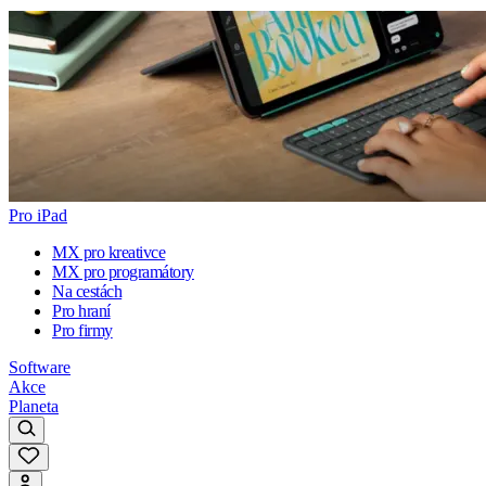
Pro iPad
MX pro kreativce
MX pro programátory
Na cestách
Pro hraní
Pro firmy
Software
Akce
Planeta