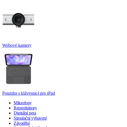
Webové kamery
Pouzdra s klávesnicí pro iPad
Mikrofony
Reproduktory
Digitální pera
Simulační vybavení
Závodění