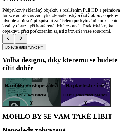
Pětiprvkový skleněný objektiv s rozlišením Full HD a prémiová
funkce autofocus zachytí dokonale ostrý a čistý obraz, objektiv
plynule a přesně přizpůsobí za účelem poskytování konzistentní
kvality obrazu při konferenčních hovorech. Praktická krytka
objektivu před poškozením zajistí zároveň i vaše soukromí.
Objevte další funkce
Volba designu, díky kterému se budete
cítit dobře
Na uhlíkové stopě záleží
Na plastech záleží
Uhlík jako kalorie
Plastu jeden život nestačí.
MOHLO BY SE VÁM TAKÉ LÍBIT
Naposledy zobrazené