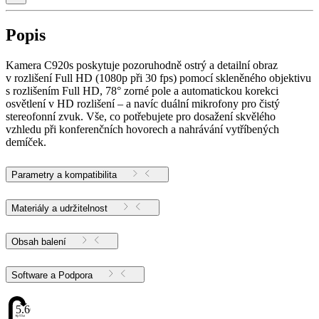
Popis
Kamera C920s poskytuje pozoruhodně ostrý a detailní obraz
v rozlišení Full HD (1080p při 30 fps) pomocí skleněného objektivu
s rozlišením Full HD, 78° zorné pole a automatickou korekci
osvětlení v HD rozlišení – a navíc duální mikrofony pro čistý
stereofonní zvuk. Vše, co potřebujete pro dosažení skvělého
vzhledu při konferenčních hovorech a nahrávání vytříbených
demíček.
Parametry a kompatibilita
Materiály a udržitelnost
Obsah balení
Software a Podpora
5.66