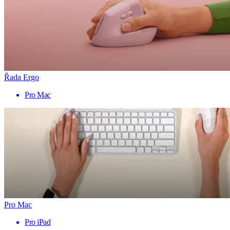
Řada Ergo
Pro Mac
Pro Mac
Pro iPad