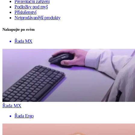
Prezentační zařízení
Podložky pod myš
Příslušenství
Nejprodávanější produkty
Nakupujte po svém
Řada MX
Řada MX
Řada Ergo