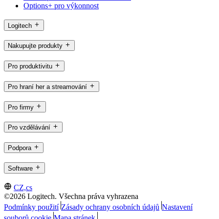
Options+ pro výkonnost
Logitech
Nakupujte produkty
Pro produktivitu
Pro hraní her a streamování
Pro firmy
Pro vzdělávání
Podpora
Software
CZ,cs
©2026 Logitech. Všechna práva vyhrazena
Podmínky použití
Zásady ochrany osobních údajů
Nastavení
souborů cookie
Mapa stránek