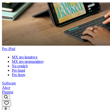
Pro iPad
MX pro kreativce
MX pro programátory
Na cestách
Pro hraní
Pro firmy
Software
Akce
Planeta