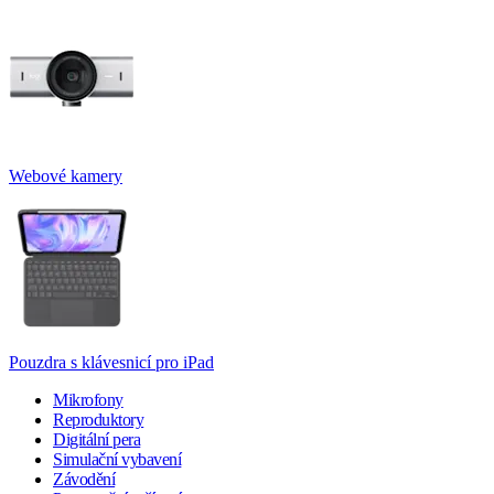
Webové kamery
Pouzdra s klávesnicí pro iPad
Mikrofony
Reproduktory
Digitální pera
Simulační vybavení
Závodění