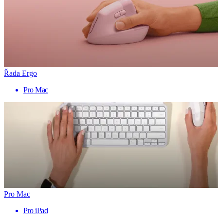
Řada Ergo
Pro Mac
Pro Mac
Pro iPad