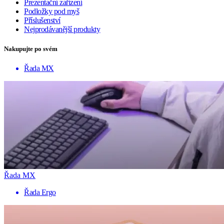
Prezentační zařízení
Podložky pod myš
Příslušenství
Nejprodávanější produkty
Nakupujte po svém
Řada MX
Řada MX
Řada Ergo