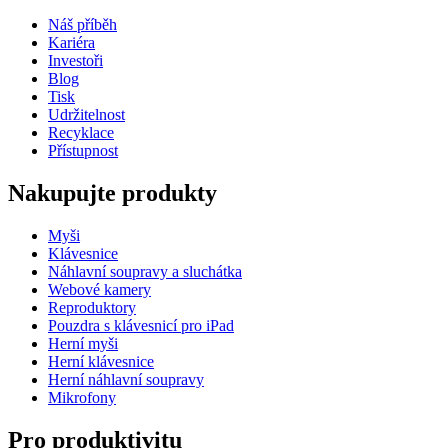
Náš příběh
Kariéra
Investoři
Blog
Tisk
Udržitelnost
Recyklace
Přístupnost
Nakupujte produkty
Myši
Klávesnice
Náhlavní soupravy a sluchátka
Webové kamery
Reproduktory
Pouzdra s klávesnicí pro iPad
Herní myši
Herní klávesnice
Herní náhlavní soupravy
Mikrofony
Pro produktivitu