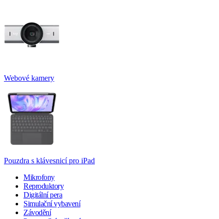
Webové kamery
Pouzdra s klávesnicí pro iPad
Mikrofony
Reproduktory
Digitální pera
Simulační vybavení
Závodění