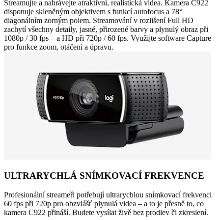
Streamujte a nahrávejte atraktivní, realistická videa. Kamera C922
disponuje skleněným objektivem s funkcí autofocus a 78°
diagonálním zorným polem. Streamování v rozlišení Full HD
zachytí všechny detaily, jasné, přirozené barvy a plynulý obraz při
1080p / 30 fps – a HD při 720p / 60 fps. Využijte software Capture
pro funkce zoom, otáčení a úpravu.
ULTRARYCHLÁ SNÍMKOVACÍ FREKVENCE
Profesionální streameři potřebují ultrarychlou snímkovací frekvenci
60 fps při 720p pro obzvlášť plynulá videa – a to je přesně to, co
kamera C922 přináší. Budete vysílat živě bez prodlev či zkreslení.