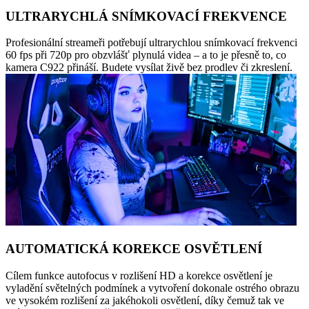
ULTRARYCHLÁ SNÍMKOVACÍ FREKVENCE
Profesionální streameři potřebují ultrarychlou snímkovací frekvenci
60 fps při 720p pro obzvlášť plynulá videa – a to je přesně to, co
kamera C922 přináší. Budete vysílat živě bez prodlev či zkreslení.
AUTOMATICKÁ KOREKCE OSVĚTLENÍ
Cílem funkce autofocus v rozlišení HD a korekce osvětlení je
vyladění světelných podmínek a vytvoření dokonale ostrého obrazu
ve vysokém rozlišení za jakéhokoli osvětlení, díky čemuž tak ve