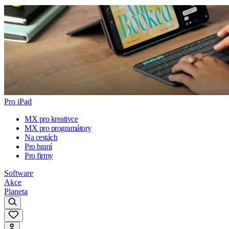
Pro iPad
MX pro kreativce
MX pro programátory
Na cestách
Pro hraní
Pro firmy
Software
Akce
Planeta